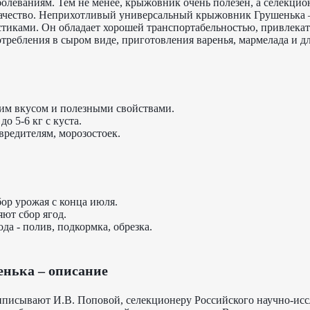
олеваниям. Тем не менее, крыжовник очень полезен, а селекцио
ачество. Неприхотливый универсальный крыжовник Грушенька –
тиками. Он обладает хорошей транспортабельностью, привлек
требления в сыром виде, приготовления варенья, мармелада и дл
им вкусом и полезными свойствами.
о 5-6 кг с куста.
вредителям, морозостоек.
бор урожая с конца июля.
ют сбор ягод.
ода - полив, подкормка, обрезка.
нька – описание
писывают И.В. Поповой, селекционеру Российского научно-исс