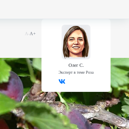
А-
А+
Олег С.
Эксперт в теме
Роза