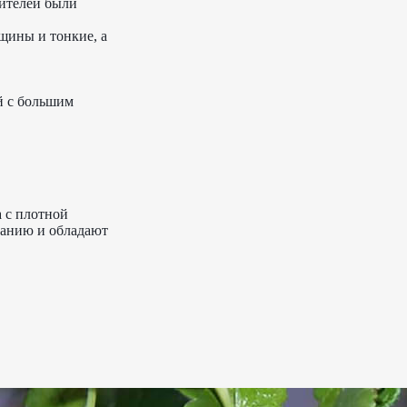
дителей были
щины и тонкие, а
й с большим
а с плотной
ванию и обладают