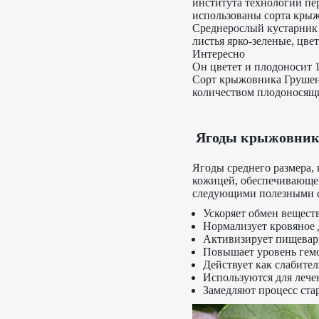
института технологии пе
использованы сорта крыж
Среднерослый кустарник 
листья ярко-зеленые, цве
Интересно
Он цветет и плодоносит 1
Сорт крыжовника Грушен
количеством плодоносящи
Ягоды крыжовника
Ягоды среднего размера, 
кожицей, обеспечивающе
следующими полезными 
Ускоряет обмен веществ
Нормализует кровяное 
Активизирует пищевар
Повышает уровень гем
Действует как слабител
Используются для лече
Замедляют процесс ста