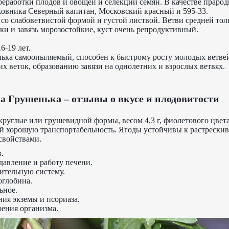
реработки плодов и овощей и селекции семян. В качестве праро
овника Северный капитан, Московский красный и 595-33.
со слабоветвистой формой и густой листвой. Ветви средней тол
тки и завязь морозостойкие, куст очень репродуктивный.
6-19 лет.
ька самоопыляемый, способен к быстрому росту молодых ветве
х веток, образованию завязи на однолетних и взрослых ветвях.
 Грушенька – отзывы о вкусе и плодовитости
круглые или грушевидной формы, весом 4,3 г, фиолетового цвет
й хорошую транспортабельность. Ягоды устойчивы к растрески
свойствами.
.
давление и работу печени.
ительную систему.
оглобина.
ьное.
ния экземы и псориаза.
рения организма.