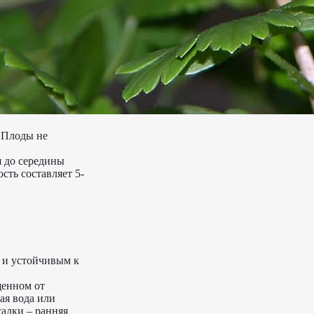
 Плоды не
я до середины
сть составляет 5-
м и устойчивым к
щенном от
ая вода или
садки – ранняя