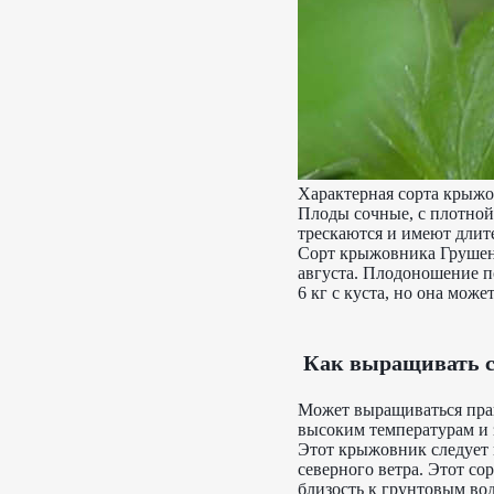
Характерная сорта крыжо
Плоды сочные, с плотной
трескаются и имеют длит
Сорт крыжовника Грушень
августа. Плодоношение по
6 кг с куста, но она мож
Как выращивать 
Может выращиваться прак
высоким температурам и 
Этот крыжовник следует 
северного ветра. Этот со
близость к грунтовым вод