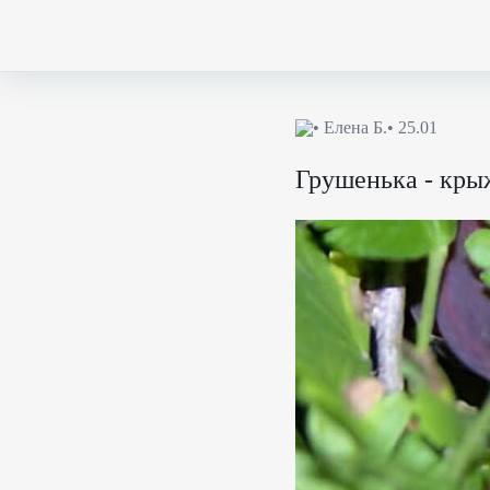
•
Елена Б.
• 25.01
Грушенька - кры