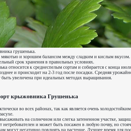
вника грушенька.
 мякотью и хорошим балансом между сладким и кислым вкусом.
ельный срок хранения в правильных условиях.
ка относится к среднеспелым сортам и собирается с конца июл
зднее и происходит на 2-3 год после посадки. Средняя урожайно
ет быть увеличена при идеальных методах выращивания.
сорт крыжовника Грушенька
тически во всех районах, так как является очень холодостойки
засухе.
высаживать на солнечном или слегка затененном участке, защи
рт нетребователен и может быть посажен в любую почву, но стояч
ам могут негативно повлиять на растение. Лучшее время для по