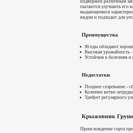
подвержен различным заб
пытаются улучшить его к
выдающимися характерис
видом и подходит для упо
Преимущества
Ягоды обладают хорош
Высокая урожайность - д
Устойчив к болезням и 
Недостатки
Позднее созревание - с
Колючие ветви затрудня
Требует регулярного ух
Крыжовник Груше
Происхождение сорта при