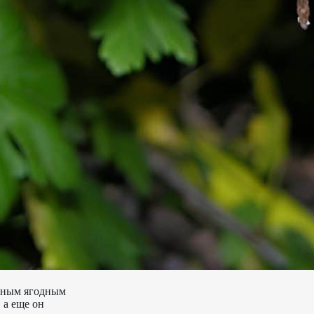
ярным ягодным
 а еще он