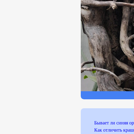
Бывает ли синяя о
Как отличить краш