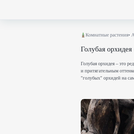
Комнатные растения
•
А
Голубая орхидея
Голубая орхидея – это р
и притягательным оттенк
"голубых" орхидей на са