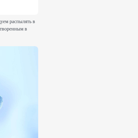
дуем распылять в
створенным в