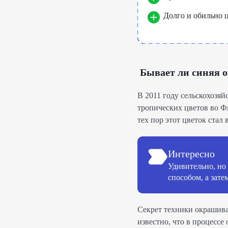
Долго и обильно ц
Бывает ли синяя о
В 2011 году сельскохозяй
тропических цветов во Фл
тех пор этот цветок ста
Интересно
Удивительно, но
способом, а зате
Секрет техники окрашива
известно, что в процесс