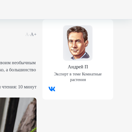
А-
А+
е своим необычным
Андрей П
ко, а большинство
Эксперт в теме
Комнатные
растения
 чтения:
10 минут