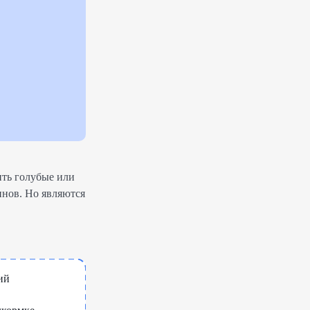
ть голубые или
инов. Но являются
ий