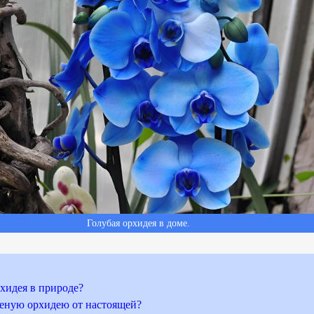
Голубая орхидея в доме.
рхидея в природе?
еную орхидею от настоящей?