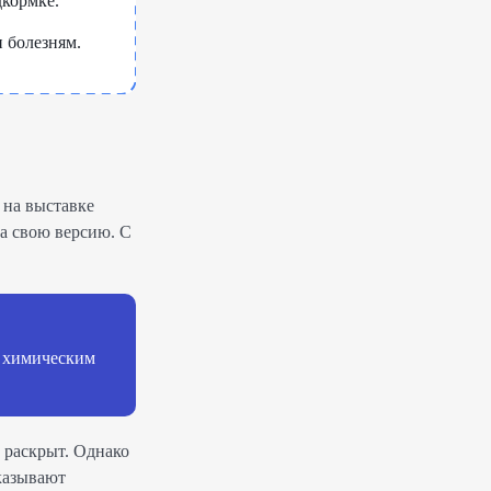
дкормке.
 болезням.
 на выставке
ла свою версию. С
ы химическим
 раскрыт. Однако
оказывают