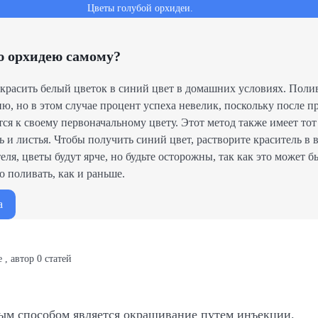
Цветы голубой орхидеи.
ю орхидею самому?
окрасить белый цветок в синий цвет в домашних условиях. Поли
ю, но в этом случае процент успеха невелик, поскольку после 
ся к своему первоначальному цвету. Этот метод также имеет тот 
ь и листья. Чтобы получить синий цвет, растворите краситель в 
еля, цветы будут ярче, но будьте осторожны, так как это может б
о поливать, как и раньше.
а
е
,
автор
0
статей
ым способом является окрашивание путем инъекции.