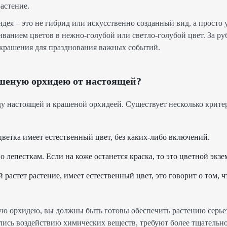
астение.
идея – это не гибрид или искусственно созданный вид, а просто
ванием цветов в нежно-голубой или светло-голубой цвет. За ру
 украшения для празднования важных событий.
шеную орхидею от настоящей?
у настоящей и крашеной орхидеей. Существует несколько крите
цветка имеет естественный цвет, без каких-либо включений.
 лепесткам. Если на коже останется краска, то это цветной экзе
й растет растение, имеет естественный цвет, это говорит о том, ч
ую орхидею, вы должны быть готовы обеспечить растению серье
лись воздействию химических веществ, требуют более тщательно