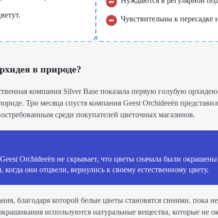
Нуждаются в регулярной по
ветут.
Чувствительны к пересадке и
рхидея в природе?
ственная компания Silver Base показала первую голубую орхидею
ориде. Три месяца спустя компания Geest Orchideeën представи
л востребованным среди покупателей цветочных магазинов.
 Geest Orchideeën не скрывает, что цветы сначала были окрашен
м, когда они отцвели, вернулись к своему естественному цвету.
ния, благодаря которой белые цветы становятся синими, пока не
е окрашивания используются натуральные вещества, которые не 