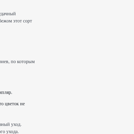
 удачный
бежом этот сорт
риев, по которым
мпляр.
то цветок не
зный уход.
го ухода.