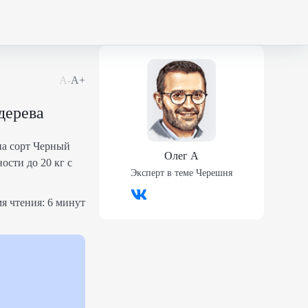
А-
А+
дерева
на сорт Черный
Олег А
ости до 20 кг с
Эксперт в теме
Черешня
я чтения:
6 минут