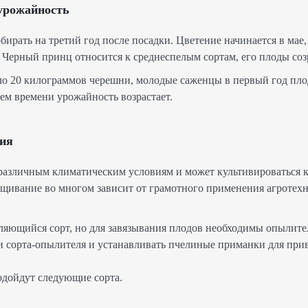
 урожайность
рать на третий год после посадки. Цветение начинается в мае,
. Черный принц относится к среднеспелым сортам, его плоды соз
оло 20 килограммов черешни, молодые саженцы в первый год пло
ем времени урожайность возрастает.
ия
 различным климатическим условиям и может культивироваться ка
ащивание во многом зависит от грамотного применения агротех
яющийся сорт, но для завязывания плодов необходимы опылите
и сорта-опылителя и устанавливать пчелиные приманки для при
одойдут следующие сорта.