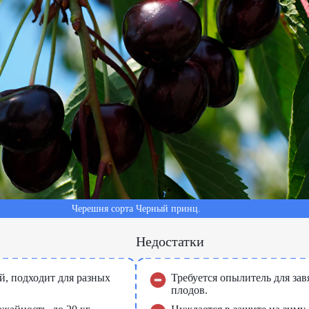
Черешня сорта Черный принц.
Недостатки
, подходит для разных
Требуется опылитель для за
плодов.