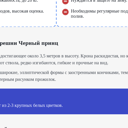
айность, до 20 кг.
Нуждается в защите на зиму.
одов, высокая оценка.
Необходимы регулярные под
полив.
ерешни Черный принц
 достигающее около 3,5 метров в высоту. Крона раскидистая, но 
от ствола, редко изгибаются, гибкие и прочные на вид.
, широкие, эллиптической формы с заостренными кончиками, тем
актерным рисунком прожилок.
 из 2-3 крупных белых цветков.