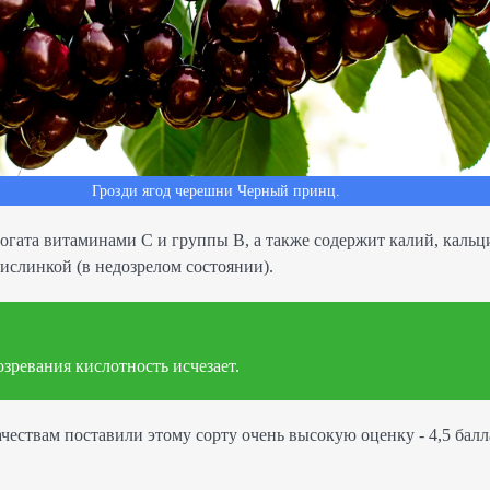
Грозди ягод черешни Черный принц.
гата витаминами С и группы В, а также содержит калий, кальци
ислинкой (в недозрелом состоянии).
зревания кислотность исчезает.
чествам поставили этому сорту очень высокую оценку - 4,5 балл