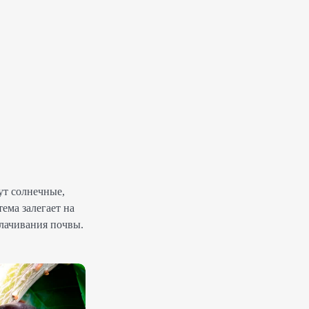
ут солнечные,
ема залегает на
олачивания почвы.