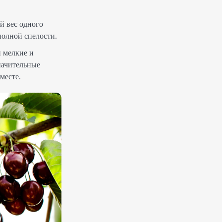
й вес одного
полной спелости.
и мелкие и
значительные
месте.