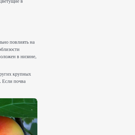
 цветущие в
льно повлиять на
облизости
положен в низине,
других крупных
. Если почва