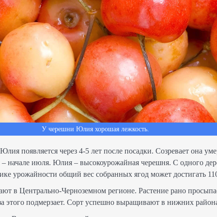
У черешни Юлия хорошая лежкость.
ия появляется через 4-5 лет после посадки. Созревает она уме
 – начале июля. Юлия – высокоурожайная черешня. С одного де
 пике урожайности общий вес собранных ягод может достигать 110
т в Центрально-Черноземном регионе. Растение рано просыпае
-за этого подмерзает. Сорт успешно выращивают в нижних район