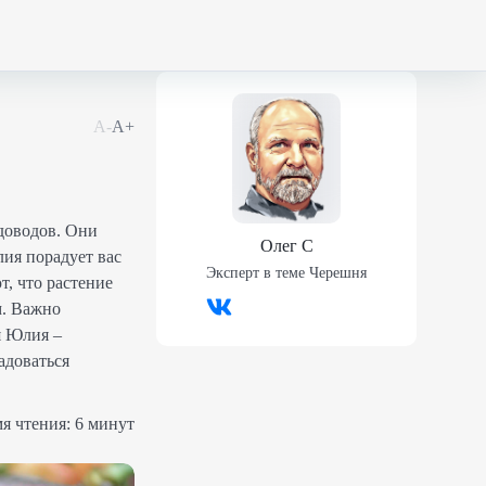
А-
А+
доводов. Они
Олег С
ия порадует вас
Эксперт в теме
Черешня
, что растение
м. Важно
я Юлия –
адоваться
я чтения:
6 минут