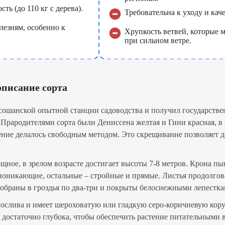
ть (до 110 кг с дерева).
Требовательна к уходу и кач
лезням, особенно к
Хрупкость ветвей, которые м
при сильном ветре.
писание сорта
сошанской опытной станции садоводства и получил государств
 Прародителями сорта были Дениссена желтая и Гини красная, в 
ние делалось свободным методом. Это скрещивание позволяет д
ное, в зрелом возрасте достигает высоты 7-8 метров. Крона пыш
поникающие, остальные – стройные и прямые. Листья продолгов
обраны в гроздья по два-три и покрыты белоснежными лепестка
слива и имеет шероховатую или гладкую серо-коричневую кору
и достаточно глубока, чтобы обеспечить растение питательными 