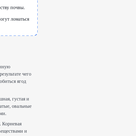
еству почвы.
огут ломаться
енную
результате чего
обиться ягод
ная, густая и
атые, овальные
ми.
. Корневая
веществами и