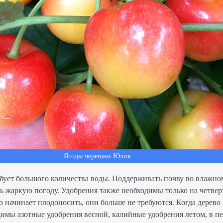
Ягоды черешни Юлия.
ебует большого количества воды. Поддерживать почву во влажно
нь жаркую погоду. Удобрения также необходимы только на четве
во начинает плодоносить, они больше не требуются. Когда дерево
димы азотные удобрения весной, калийные удобрения летом, в п