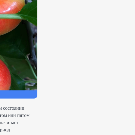
м состоянии
ртом или пятом
 начинает
ериод