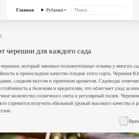
Главная
Рубрики
1
рт черешни для каждого сада
 черешни, который завоевал положительные отзывы у многих са
ность и превосходное качество плодов этого сорта. Черешня Юл
ами, сладким вкусом и приятным ароматом. Садоводы отмечают
тойчивость к болезням и вредителям, что облегчает уход за ни
чное количество солнечного света и регулярный полив. Черешн
 кто стремится получить обильный урожай высокого качества и р
езон.
Врем