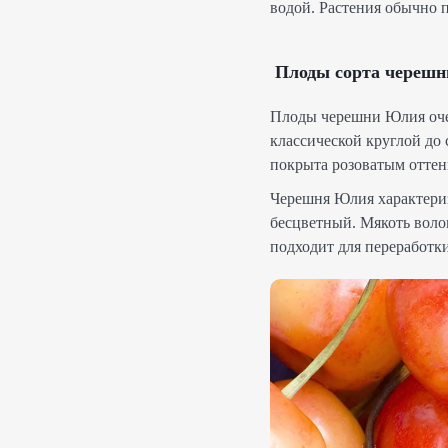
водой. Растения обычно 
Плоды сорта череш
Плоды черешни Юлия очен
классической круглой до
покрыта розоватым оттен
Черешня Юлия характериз
бесцветный. Мякоть волок
подходит для переработки