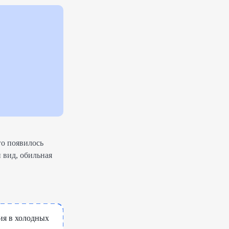
го появилось
 вид, обильная
ия в холодных