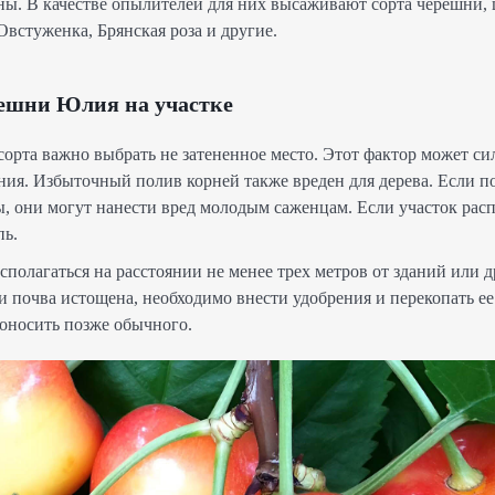
ны. В качестве опылителей для них высаживают сорта черешни,
 Овстуженка, Брянская роза и другие.
ешни Юлия на участке
орта важно выбрать не затененное место. Этот фактор может си
ания. Избыточный полив корней также вреден для дерева. Если п
ы, они могут нанести вред молодым саженцам. Если участок рас
пь.
полагаться на расстоянии не менее трех метров от зданий или 
и почва истощена, необходимо внести удобрения и перекопать ее
доносить позже обычного.