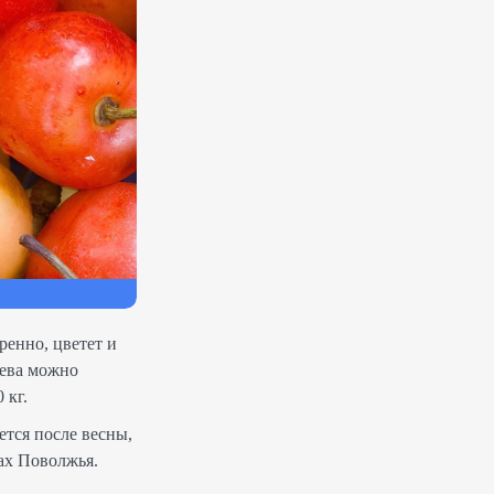
ренно, цветет и
рева можно
 кг.
тся после весны,
ах Поволжья.