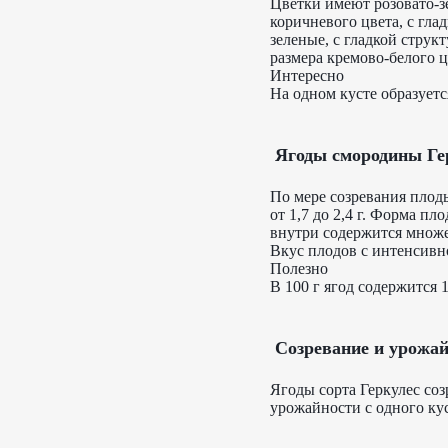
Цветки имеют розовато-зе
коричневого цвета, с гла
зеленые, с гладкой стру
размера кремово-белого 
Интересно
На одном кусте образуется
Ягоды смородины Ге
По мере созревания плод
от 1,7 до 2,4 г. Форма п
внутри содержится множе
Вкус плодов с интенсивно
Полезно
В 100 г ягод содержится 
Созревание и урожа
Ягоды сорта Геркулес соз
урожайности с одного куст