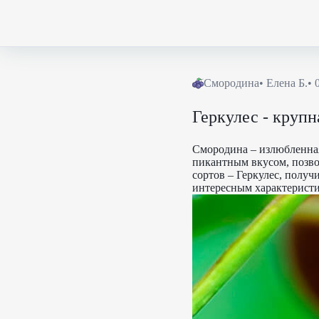
Смородина
•
Елена Б.
• 
Геркулес - крупн
Смородина – излюбленная
пикантным вкусом, позв
сортов – Геркулес, полу
интересным характерист