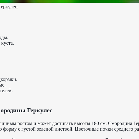
еркулес.
оды.
 куста.
дкормки.
ме.
телей.
мородины Геркулес
ргичным ростом и может достигать высоты 180 см. Смородина Ге
 форму с густой зеленой листвой. Цветочные почки среднего раз