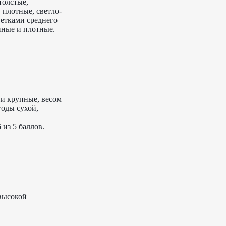
толстые,
 плотные, светло-
ветками среднего
нные и плотные.
ни крупные, весом
годы сухой,
 из 5 баллов.
 высокой