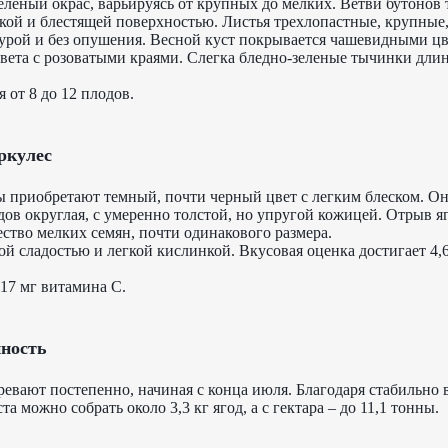
леный окрас, варьируясь от крупных до мелких. Ветви бутонов 
дкой и блестящей поверхностью. Листья трехлопастные, крупные,
ктурой и без опушения. Весной куст покрывается чашевидными ц
цвета с розоватыми краями. Слегка бледно-зеленые тычинки дли
 от 8 до 12 плодов.
ркулес
ы приобретают темный, почти черный цвет с легким блеском. О
лодов округлая, с умеренно толстой, но упругой кожицей. Отрыв я
ство мелких семян, почти одинакового размера.
й сладостью и легкой кислинкой. Вкусовая оценка достигает 4,6
117 мг витамина С.
йность
ревают постепенно, начиная с конца июля. Благодаря стабильно
а можно собрать около 3,3 кг ягод, а с гектара – до 11,1 тонны.