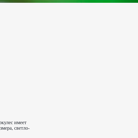
ркулес имеет
мера, светло-