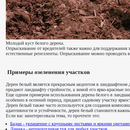
Молодой куст белого дерена.
Опрыскивание от вредителей также важно для поддержания з
естественные репелленты. Опрыскивание можно проводить ве
Примеры озеленения участков
Дерен белый является прекрасным акцентом в ландшафтном д
придают ландшафту стройности, а зимой его ярко-красные по
Еще одним примером использования дерена белого в ландшафт
особенно в осенний период, придают садовому участку яркост
Дерен белый также часто используется для создания компози
адаптивности и устойчивости, дерен белый становится важным
Если вас заинтересовала тема, то прочтите это:
Бадан - украшение с крупными листьями и яркими цветами
Даника - неприхотливая туя для любых участков.