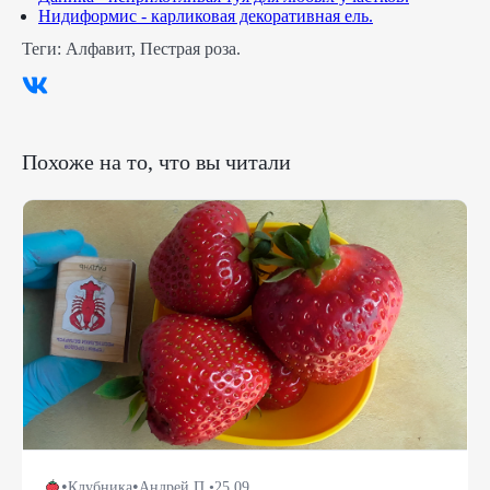
Нидиформис - карликовая декоративная ель.
Теги:
Алфавит
,
Пестрая роза
.
Похоже на то, что вы читали
•
•
Клубника
Андрей П.
•
25.09