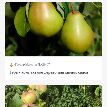
•
•
Груша
Максим Л.
•
29.07
Гера - компактное дерево для малых садов