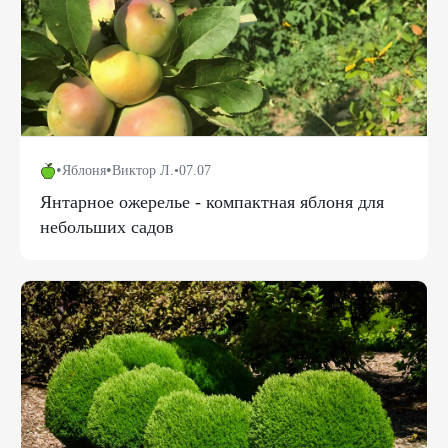
•
•
Яблоня
Виктор Л.
•
07.07
Янтарное ожерелье - компактная яблоня для
небольших садов