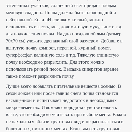
затененных участков, солнечный свет придаст плодам
медовую сладость. Почва должна быть плодородной и
нейтральной. Если pH слишком кислый, можно
использовать известь, мел, доломитовую муку, гипс и т.д.
для подкисления почвы. На дно посадочной ямы (размер
70х70 см) уложите дренажный слой размером. Добавьте в
вынутую почву компост, перегной, куриный помет,
суперфосфат, калийную соль и т.д. Тяжелую глинистую
почву необходимо разрыхлить. Для этого можно
использовать речной песок. Высадка сидератов заранее
также поможет разрыхлить почву.
Лучше всего добавлять питательные вещества осенью. В
сезон дождей или после таяния снега почва становится
насыщенной и испытывает недостаток в необходимых
микроэлементах. Изюмная смородина чувствительна к
влаге, это необходимо учитывать при выборе места. Важно
не находиться вблизи грунтовых вод и не располагаться в
болотистых, низинных местах. Если там есть грунтовые