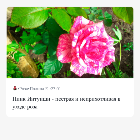
•
•
Роза
Полина Е.
•
23.01
Пинк Интуишн - пестрая и неприхотливая в
уходе роза