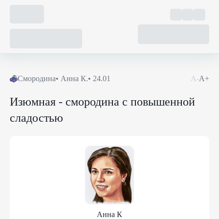
Смородина
•
Анна К.
•
24.01
А-
А+
Изюмная - смородина с повышенной
сладостью
Анна К