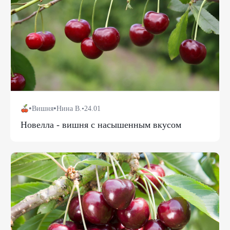
•
•
Вишня
Нина В.
•
24.01
Новелла - вишня с насышенным вкусом