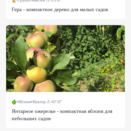
Груша
Максим Л.
•
29.07
Гера - компактное дерево для малых садов
•
•
Яблоня
Виктор Л.
•
07.07
Янтарное ожерелье - компактная яблоня для
небольших садов