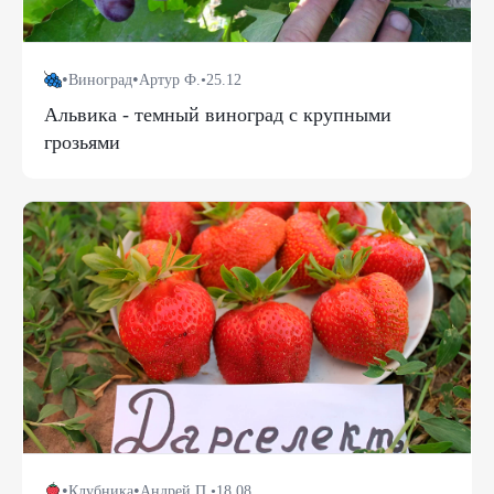
•
•
Виноград
Артур Ф.
•
25.12
Альвика - темный виноград с крупными
грозьями
•
•
Клубника
Андрей П.
•
18.08