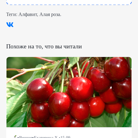
Теги:
Алфавит
,
Алая роза
.
Похоже на то, что вы читали
•
•
Вишня
Екатерина Х.
•
15.09