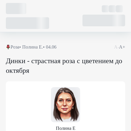
Роза
•
Полина Е.
•
04.06
А-
А+
Динки - страстная роза с цветением до
октября
Полина Е