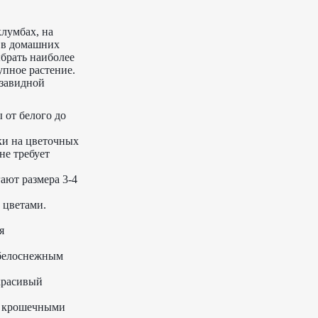
лумбах, на
a в домашних
ыбрать наиболее
упное растение.
 завидной
 от белого до
ки на цветочных
не требует
ают размера 3-4
 цветами.
я
 белоснежным
красивый
я крошечными