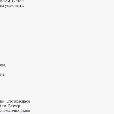
чиком. В этой
им ухаживать.
чва.
ие.
ний. Это красивое
 см. Размер
Колокольчик редко