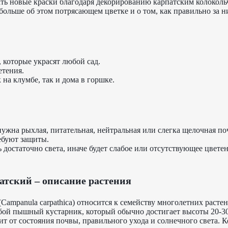
ть новые краски благодаря декорированию карпатским колоколь
больше об этом потрясающем цветке и о том, как правильно за н
 которые украсят любой сад.
етения.
на клумбе, так и дома в горшке.
нужна рыхлая, питательная, нейтральная или слегка щелочная по
ебуют защиты.
достаточно света, иначе будет слабое или отсутствующее цветен
атский – описание растения
Campanula carpathica) относится к семейству многолетних расте
обой пышный кустарник, который обычно достигает высоты 20-30
т от состояния почвы, правильного ухода и солнечного света. 