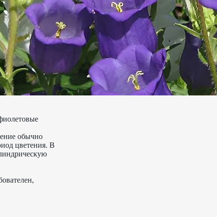
 фиолетовые
тение обычно
иод цветения. В
илиндрическую
бователен,