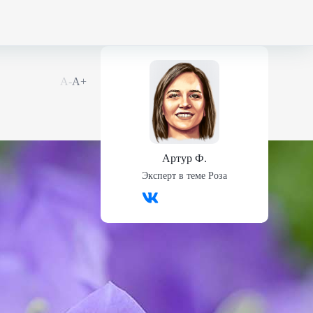
А-
А+
Артур Ф.
Эксперт в теме
Роза