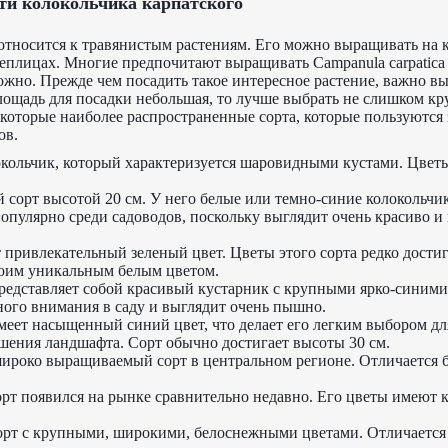
ти колокольчика карпатского
относится к травянистым растениям. Его можно выращивать на к
теплицах. Многие предпочитают выращивать Campanula carpatic
ожно. Прежде чем посадить такое интересное растение, важно в
лощадь для посадки небольшая, то лучше выбрать не слишком кр
которые наиболее распространенные сорта, которые пользуются
ов.
кольчик, который характеризуется шаровидными кустами. Цветы
 сорт высотой 20 см. У него белые или темно-синие колокольчи
популярно среди садоводов, поскольку выглядит очень красиво и 
 привлекательный зеленый цвет. Цветы этого сорта редко достиг
воим уникальным белым цветом.
представляет собой красивый кустарник с крупными ярко-синими
ного внимания в саду и выглядит очень пышно.
имеет насыщенный синий цвет, что делает его легким выбором дл
шения ландшафта. Сорт обычно достигает высоты 30 см.
широко выращиваемый сорт в центральном регионе. Отличается
орт появился на рынке сравнительно недавно. Его цветы имеют 
сорт с крупными, широкими, белоснежными цветами. Отличаетс