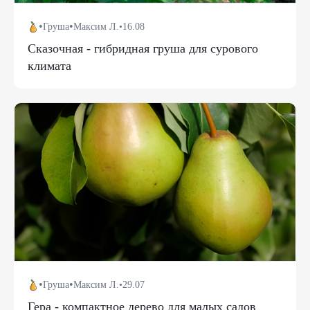
•
•
Груша
Максим Л.
•
16.08
Сказочная - гибридная груша для сурового
климата
•
•
Груша
Максим Л.
•
29.07
Гера - компактное дерево для малых садов