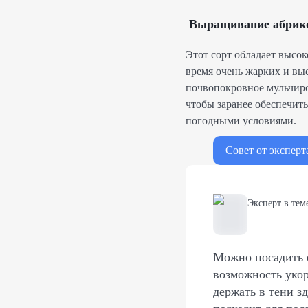
Выращивание абрико
Этот сорт обладает высо
время очень жарких и выс
почвопокровное мульчир
чтобы заранее обеспечит
погодными условиями.
Совет от эксперт
Эксперт в тем
Можно посадить е
возможность укор
держать в тени з