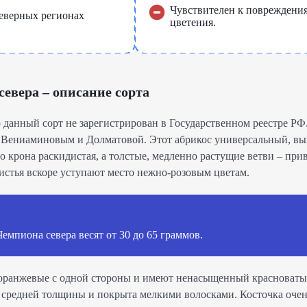
Чувствителен к повреждения
северных регионах
цветения.
евера – описание сорта
о данный сорт не зарегистрирован в Государственном реестре РФ
 Вениаминовым и Долматовой. Этот абрикос универсальный, в
го крона раскидистая, а толстые, медленно растущие ветви – при
листья вскоре уступают место нежно-розовым цветам.
емпиона севера весят от 30 до 65 граммов.
оранжевые с одной стороны и имеют ненасыщенный красноваты
 средней толщины и покрыта мелкими волосками. Косточка очен