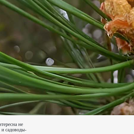
нтересна не
 и садоводы-