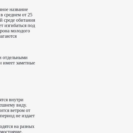
учное название
в среднем от 25
ой среде обитания
ет изгибаться под
Крона молодого
лагаются
 и отдельными
 и имеет заметные
ятся внутри
нешнему виду.
ится ветром от
 период не издает
одятся на разных
ямостоячие.