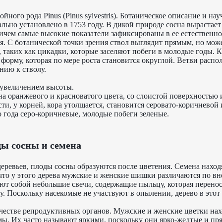
йного рода Pinus (Pinus sylvestris). Ботаническое описание и на
льно установлено в 1753 году. В дикой природе сосна вырастает 
ричем самые высокие показатели зафиксированы в ее естественн
я. С ботанической точки зрения ствол выглядит прямым, но мож
, таких как цикадки, которые заселяют побеги в молодые годы. 
форму, которая по мере роста становится округлой. Ветви распо
нию к стволу.
с увеличением высоты.
на оранжевого и красноватого цвета, со слоистой поверхностью
и, у корней, кора утолщается, становится серовато-коричневой
 года серо-коричневые, молодые побеги зеленые.
ды сосны и семена
деревьев, плоды сосны образуются после цветения. Семена наход
 что у этого дерева мужские и женские шишки различаются по в
ют собой небольшие свечи, содержащие пыльцу, которая перенос
у. Поскольку насекомые не участвуют в опылении, дерево в этот
честве репродуктивных органов. Мужские и женские цветки нах
мы. Их часто называют яркими, поскольку они ярко-желтые и пр