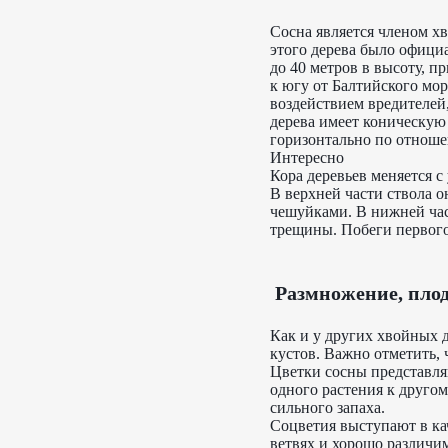
Сосна является членом хво
этого дерева было официа
до 40 метров в высоту, п
к югу от Балтийского мор
воздействием вредителей
дерева имеет коническую 
горизонтально по отноше
Интересно
Кора деревьев меняется 
В верхней части ствола о
чешуйками. В нижней част
трещины. Побеги первого
Размножение, пло
Как и у других хвойных 
кустов. Важно отметить,
Цветки сосны представля
одного растения к другом
сильного запаха.
Соцветия выступают в ка
ветвях и хорошо различи