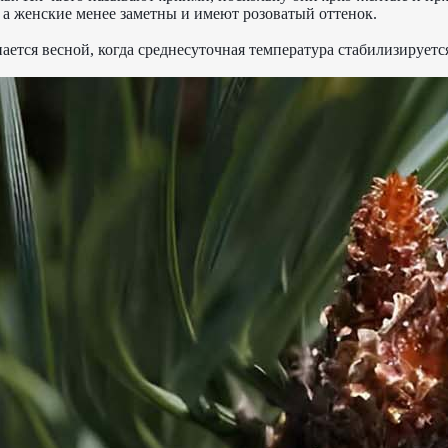
 а женские менее заметны и имеют розоватый оттенок.
ется весной, когда среднесуточная температура стабилизируетс