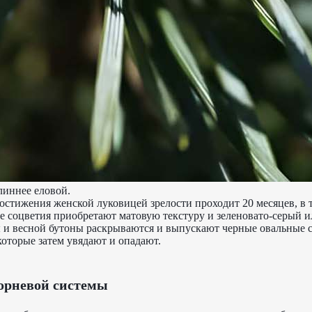
линнее еловой.
остижения женской луковицей зрелости проходит 20 месяцев, в 
 соцветия приобретают матовую текстуру и зеленовато-серый и
ы и весной бутоны раскрываются и выпускают черные овальные с
оторые затем увядают и опадают.
орневой системы