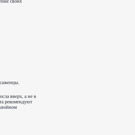
ение своих
 саженцы.
сла вверх, а не в
рта рекомендуют
 хвойном