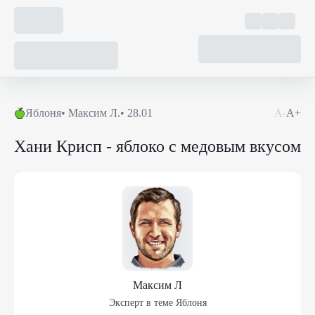
Яблоня
•
Максим Л.
•
28.01
А-
А+
Хани Крисп - яблоко с медовым вкусом
Максим Л
Эксперт в теме
Яблоня