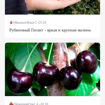
•
•
Малина
Илья С.
•
25.01
Рубиновый Гигант - яркая и крупная малина
•
•
Черешня
Олег А.
•
10.10