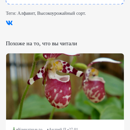
Теги:
Алфавит
,
Высокоурожайный сорт
.
Похоже на то, что вы читали
•
•
Комнатные растения
Андрей П.
•
27.01