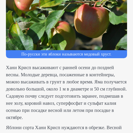
По-русски эти яблоки называются медовый хруст.
Хани Крисп высаживают с ранней осени до поздней
весны. Молодые деревца, посаженные в контейнеры,
можно высаживать в грунт в любое время. Яма получается
довольно большой, около 1 м в диаметре и 50 см глубиной.
Садовую почву следует подготовить заранее, подмешав в
нее золу, коровий навоз, суперфосфат и сульфат калия
осенью при посадке весной или летом при посадке в
октябре.
Яблони сорта Хани Крисп нуждаются в обрезке. Весной