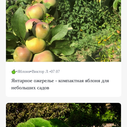
•
•
Яблоня
Виктор Л.
•
07.07
Янтарное ожерелье - компактная яблоня для
небольших садов