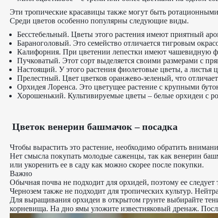
Эти тропические красавицы также могут быть ротационными 
Среди цветов особенно популярны следующие виды.
Бесстебельный. Цветы этого растения имеют приятный ар
Бараноголовый. Это семейство отличается тигровым окрас
Калифорния. При цветении лепестки имеют чашевидную фо
Пучковатый. Этот сорт выделяется своими размерами с п
Настоящий. У этого растения фиолетовые цветы, а листья ц
Прелестный. Цвет цветков оранжево-зеленый, что отличает
Орхидея Лоренса. Это цветущее растение с крупными буто
Хорошенький. Культивируемые цветы – белые орхидеи с ро
Цветок венерин башмачок – посадка
Чтобы вырастить это растение, необходимо обратить внимание
Нет смысла покупать молодые саженцы, так как венерин баш
или укоренить ее в саду как можно скорее после покупки.
Важно
Обычная почва не подходит для орхидей, поэтому ее следует
Чернозем также не подходит для тропических культур. Нейтра
Для выращивания орхидеи в открытом грунте выбирайте тенис
корневища. На дно ямы уложите известняковый дренаж. После