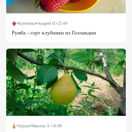
•
•
Клубника
Андрей П.
•
25.09
Румба - сорт клубники из Голландии
•
•
Груша
Максим Л.
•
16.08