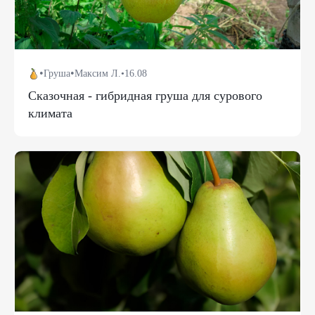
•
•
Груша
Максим Л.
•
16.08
Сказочная - гибридная груша для сурового
климата