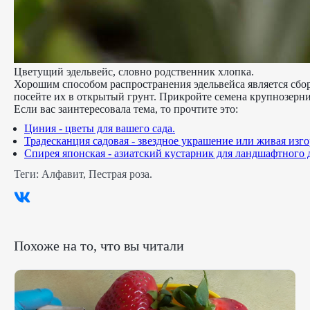
Цветущий эдельвейс, словно родственник хлопка.
Хорошим способом распространения эдельвейса является сбор 
посейте их в открытый грунт. Прикройте семена крупнозерни
Если вас заинтересовала тема, то прочтите это:
Циния - цветы для вашего сада.
Традесканция садовая - звездное украшение или живая изго
Спирея японская - азиатский кустарник для ландшафтного 
Теги:
Алфавит
,
Пестрая роза
.
Похоже на то, что вы читали