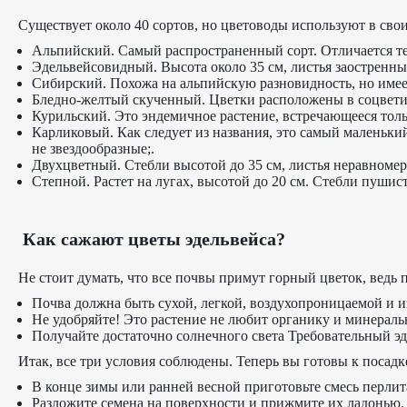
Существует около 40 сортов, но цветоводы используют в свои
Альпийский. Самый распространенный сорт. Отличается тем,
Эдельвейсовидный. Высота около 35 см, листья заостренные,
Сибирский. Похожа на альпийскую разновидность, но имеет
Бледно-желтый скученный. Цветки расположены в соцветиях
Курильский. Это эндемичное растение, встречающееся толь
Карликовый. Как следует из названия, это самый маленький
не звездообразные;.
Двухцветный. Стебли высотой до 35 см, листья неравномерно
Степной. Растет на лугах, высотой до 20 см. Стебли пуши
Как сажают цветы эдельвейса?
Не стоит думать, что все почвы примут горный цветок, ведь
Почва должна быть сухой, легкой, воздухопроницаемой и и
Не удобряйте! Это растение не любит органику и минераль
Получайте достаточно солнечного света Требовательный эде
Итак, все три условия соблюдены. Теперь вы готовы к посадке
В конце зимы или ранней весной приготовьте смесь перлита
Разложите семена на поверхности и прижмите их ладонью.