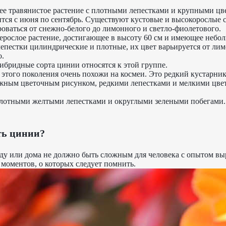
ее травянистое растение с плотными лепестками и крупными цве
ится с июня по сентябрь. Существуют кустовые и высокорослые с
роваться от снежно-белого до лимонного и светло-фиолетового.
нерослое растение, достигающее в высоту 60 см и имеющее небо
лепестки цилиндрические и плотные, их цвет варьируется от лим
о.
ибридные сорта цинии относятся к этой группе.
 этого поколения очень похожи на космеи. Это редкий кустарни
ным цветочным рисунком, редкими лепестками и мелкими цвет
плотными желтыми лепестками и округлыми зелеными побегами.
ть цинии?
ду или дома не должно быть сложным для человека с опытом в
о моментов, о которых следует помнить.