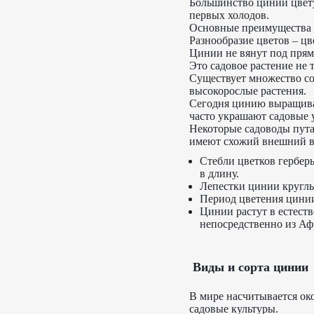
Большинство циний цвету
первых холодов.
Основные преимущества 
Разнообразие цветов – цв
Цинии не вянут под прям
Это садовое растение не 
Существует множество со
высокорослые растения.
Сегодня цинию выращиваю
часто украшают садовые у
Некоторые садоводы пута
имеют схожий внешний в
Стебли цветков гербер
в длину.
Лепестки цинии круглые
Период цветения цинии 
Цинии растут в естест
непосредственно из Аф
Виды и сорта цинии
В мире насчитывается ок
садовые культуры.