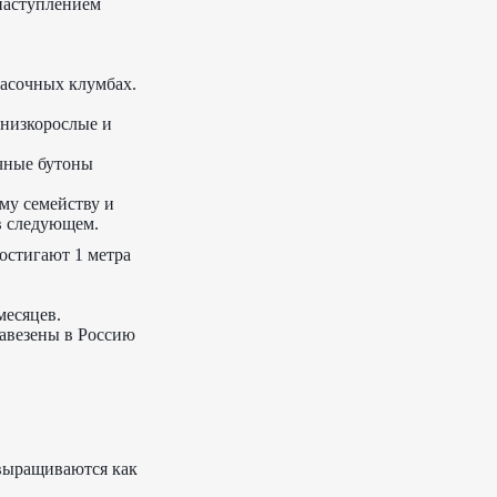
 наступлением
расочных клумбах.
 низкорослые и
чные бутоны
му семейству и
в следующем.
остигают 1 метра
месяцев.
завезены в Россию
 выращиваются как