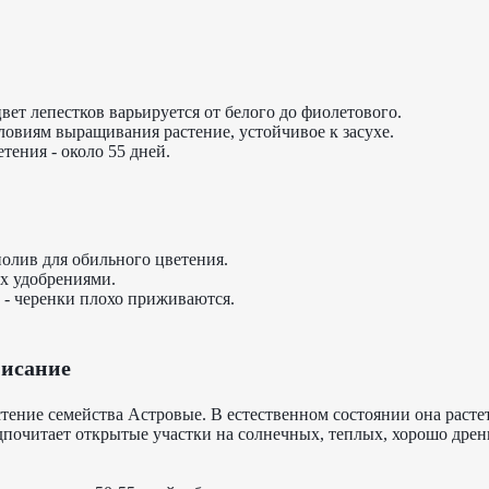
цвет лепестков варьируется от белого до фиолетового.
ловиям выращивания растение, устойчивое к засухе.
тения - около 55 дней.
полив для обильного цветения.
х удобрениями.
- черенки плохо приживаются.
писание
тение семейства Астровые. В естественном состоянии она расте
почитает открытые участки на солнечных, теплых, хорошо дре