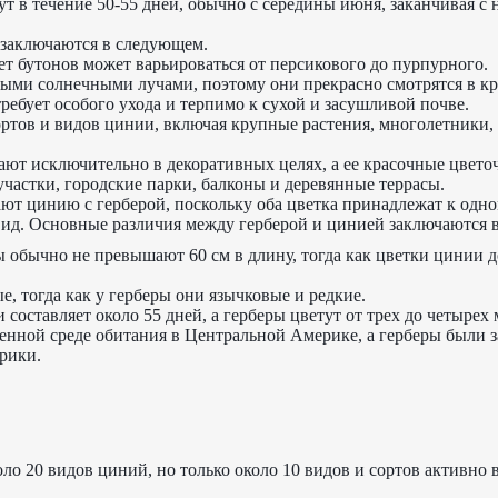
т в течение 50-55 дней, обычно с середины июня, заканчивая с
заключаются в следующем.
ет бутонов может варьироваться от персикового до пурпурного.
ыми солнечными лучами, поэтому они прекрасно смотрятся в к
требует особого ухода и терпимо к сухой и засушливой почве.
ртов и видов цинии, включая крупные растения, многолетники,
т исключительно в декоративных целях, а ее красочные цвето
частки, городские парки, балконы и деревянные террасы.
ют цинию с герберой, поскольку оба цветка принадлежат к одно
ид. Основные различия между герберой и цинией заключаются 
ы обычно не превышают 60 см в длину, тогда как цветки цинии д
, тогда как у герберы они язычковые и редкие.
составляет около 55 дней, а герберы цветут от трех до четырех 
венной среде обитания в Центральной Америке, а герберы были 
рики.
оло 20 видов циний, но только около 10 видов и сортов активно