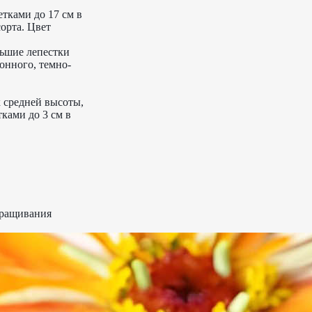
тками до 17 см в
орта. Цвет
льшие лепестки
онного, темно-
к средней высоты,
ками до 3 см в
ыращивания