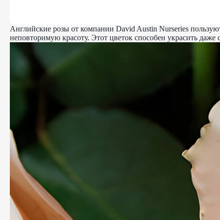
Английские розы от компании David Austin Nurseries пользу
неповторимую красоту. Этот цветок способен украсить даже с