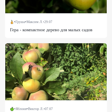
•
•
Груша
Максим Л.
•
29.07
Гера - компактное дерево для малых садов
•
•
Яблоня
Виктор Л.
•
07.07