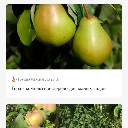
•
•
Груша
Максим Л.
•
29.07
Гера - компактное дерево для малых садов