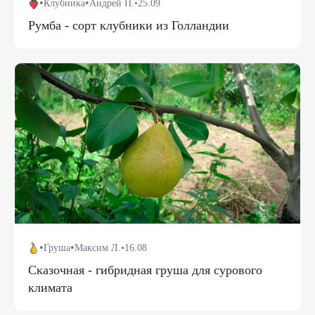
•
•
Клубника
Андрей П.
•
25.09
Румба - сорт клубники из Голландии
•
•
Груша
Максим Л.
•
16.08
Сказочная - гибридная груша для сурового
климата