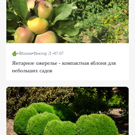
•
•
Яблоня
Виктор Л.
•
07.07
Янтарное ожерелье - компактная яблоня для
небольших садов