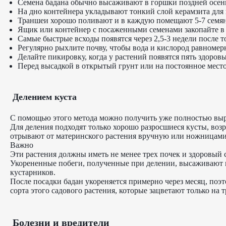
Семена бадана обычно высаживают в горшки поздней осен
На дно контейнера укладывают тонкий слой керамзита для 
Траншеи хорошо поливают и в каждую помещают 5-7 семян
Ящик или контейнер с посаженными семенами закопайте в са
Самые быстрые всходы появятся через 2,5-3 недели после т
Регулярно рыхлите почву, чтобы вода и кислород равномер
Делайте пикировку, когда у растений появятся пять здоров
Перед высадкой в открытый грунт или на постоянное место 
Делением куста
С помощью этого метода можно получить уже полностью выр
Для деления подходят только хорошо разросшиеся кусты, возр
отрывают от материнского растения вручную или ножницами
Важно
Эти растения должны иметь не менее трех почек и здоровый с
Укорененные побеги, полученные при делении, высаживают в о
кустарников.
После посадки бадан укореняется примерно через месяц, поэт
сорта этого садового растения, которые зацветают только на 
Болезни и вредители