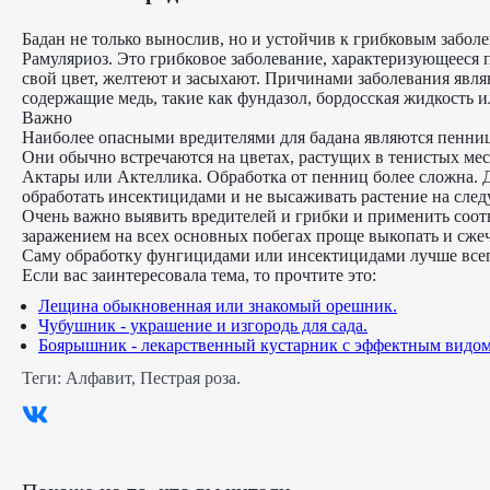
Бадан не только вынослив, но и устойчив к грибковым забол
Рамуляриоз. Это грибковое заболевание, характеризующееся 
свой цвет, желтеют и засыхают. Причинами заболевания явля
содержащие медь, такие как фундазол, бордосская жидкость 
Важно
Наиболее опасными вредителями для бадана являются пенни
Они обычно встречаются на цветах, растущих в тенистых мес
Актары или Актеллика. Обработка от пенниц более сложна. Д
обработать инсектицидами и не высаживать растение на сле
Очень важно выявить вредителей и грибки и применить соотв
заражением на всех основных побегах проще выкопать и сжеч
Саму обработку фунгицидами или инсектицидами лучше всег
Если вас заинтересовала тема, то прочтите это:
Лещина обыкновенная или знакомый орешник.
Чубушник - украшение и изгородь для сада.
Боярышник - лекарственный кустарник с эффектным видом
Теги:
Алфавит
,
Пестрая роза
.