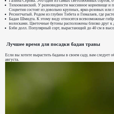
Галина Серова. Это один из самых светолюбивых сортов, 
Тихоокеанский. У разновидности массивное корневище и пл
Соцветия состоят из довольно крупных, ярко-розовых или 
Реснитчатый. Родом из глубин Тибета и Гималаев, где расте
Бадан Шмидта. К этому виду относятся всевозможные гибри
волосками. Цветочные бутоны расположены близко друг к 
Бэби долл. Популярный сорт, вырастающий до 40 см в выс
Лучшее время для посадки бадан травы
Если вы хотите вырастить баданы в своем саду, вам следует о
августа.