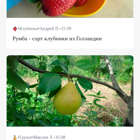
•
•
Клубника
Андрей П.
•
25.09
Румба - сорт клубники из Голландии
•
•
Груша
Максим Л.
•
16.08