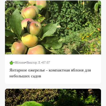
•
•
Яблоня
Виктор Л.
•
07.07
Янтарное ожерелье - компактная яблоня для
небольших садов