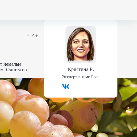
А-
А+
ют немалые
Кристина Е.
ом. Одним из
Эксперт в теме
Роза