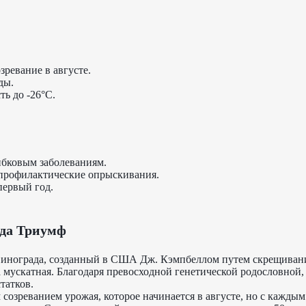
зревание в августе.
ды.
ь до -26°C.
ибковым заболеваниям.
 профилактические опрыскивания.
первый год.
да Триумф
винограда, созданный в США Дж. Кэмпбеллом путем скрещивани
 мускатная. Благодаря превосходной генетической родословной,
татков.
созреванием урожая, которое начинается в августе, но с каждым