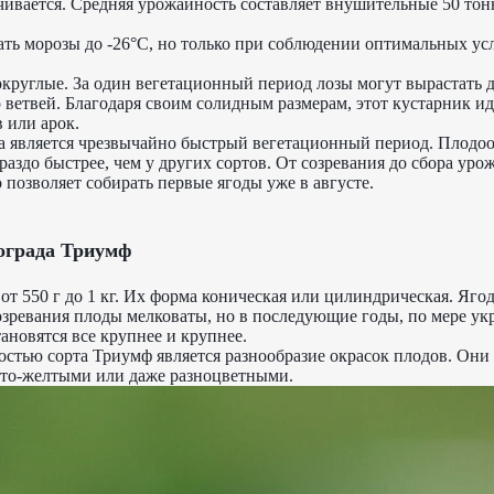
ивается. Средняя урожайность составляет внушительные 50 тонн
ть морозы до -26°C, но только при соблюдении оптимальных ус
круглые. За один вегетационный период лозы могут вырастать д
о ветвей. Благодаря своим солидным размерам, этот кустарник и
в или арок.
а является чрезвычайно быстрый вегетационный период. Плодоо
раздо быстрее, чем у других сортов. От созревания до сбора уро
о позволяет собирать первые ягоды уже в августе.
нограда Триумф
 от 550 г до 1 кг. Их форма коническая или цилиндрическая. Яг
озревания плоды мелковаты, но в последующие годы, по мере ук
ановятся все крупнее и крупнее.
стью сорта Триумф является разнообразие окрасок плодов. Они
сто-желтыми или даже разноцветными.