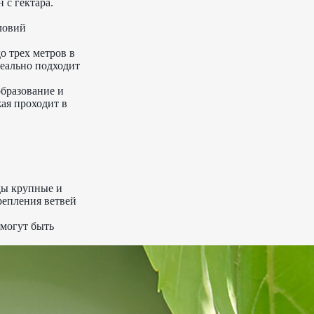
 с гектара.
ловий
о трех метров в
деально подходит
бразование и
жая проходит в
оды крупные и
репления ветвей
 могут быть