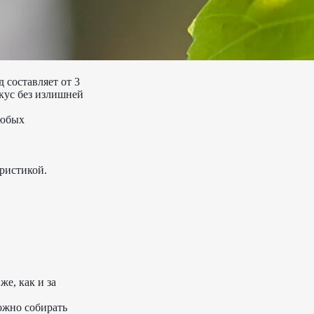
 составляет от 3
кус без излишней
любых
ристикой.
же, как и за
ожно собирать