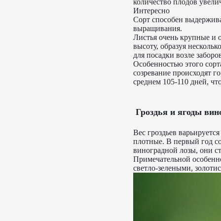
количество плодов увелич
Интересно
Сорт способен выдержива
выращивания.
Листья очень крупные и о
высоту, образуя нескольк
для посадки возле заборо
Особенностью этого сорт
созревание происходят го
среднем 105-110 дней, чт
Гроздья и ягоды ви
Вес гроздьев варьируется
плотные. В первый год с
виноградной лозы, они ст
Примечательной особенно
светло-зелеными, золоти