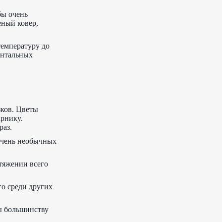
бы очень
еный ковер,
температуру до
ентальных
зков. Цветы
арнику.
раз.
 очень необычных
тяжении всего
го среди других
ы большинству