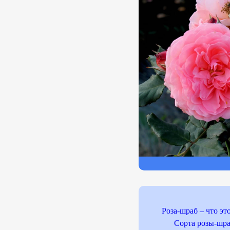
Роза-шраб – что это
Сорта розы-шр