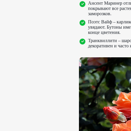
Ансент Маринер отл
покрывают все расте
заморозков.
Поэтс Вайф – карлик
увядают. Бутоны име
конце цветения.
Транквиллити – шар
декоративен и часто 