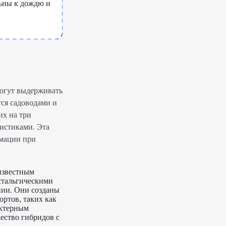
ьны к дождю и
могут выдерживать
тся садоводами и
их на три
истиками. Эта
рмации при
 известным
стальгическими
ании. Они созданы
ортов, таких как
актерным
ество гибридов с