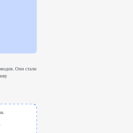
оводов. Они стали
тиву
и.
.