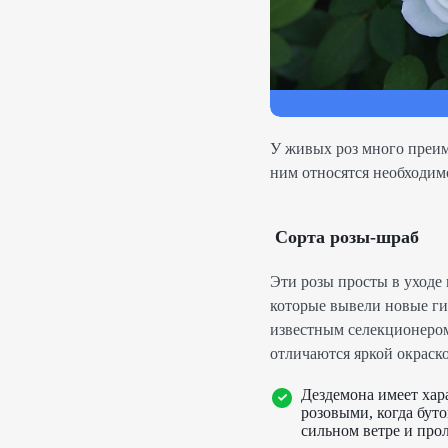
У живых роз много преим
ним относятся необходимо
Сорта розы-шраб
Эти розы просты в уходе
которые вывели новые ги
известным селекционером
отличаются яркой окраск
Дездемона имеет хар
розовыми, когда бут
сильном ветре и про