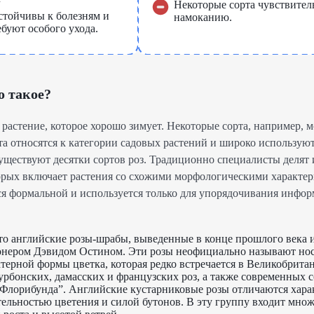
Некоторые сорта чувствител
стойчивы к болезням и
намоканию.
ебуют особого ухода.
о такое?
 растение, которое хорошо зимует. Некоторые сорта, например, 
та относятся к категории садовых растений и широко использую
уществуют десятки сортов роз. Традиционно специалисты делят 
торых включает растения со схожими морфологическими характер
ся формальной и используется только для упорядочивания инфо
это английские розы-шрабы, выведенные в конце прошлого века
онером Дэвидом Остином. Эти розы неофициально называют но
актерной формы цветка, которая редко встречается в Великобрит
урбонских, дамасских и французских роз, а также современных с
“Флорибунда”. Английские кустарниковые розы отличаются хар
ельностью цветения и силой бутонов. В эту группу входит множ