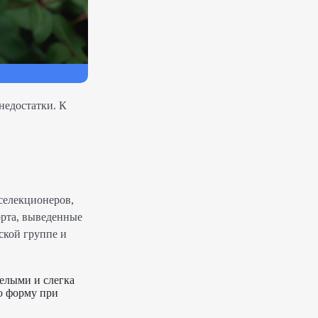
недостатки. К
селекционеров,
орта, выведенные
ской группе и
белыми и слегка
ю форму при