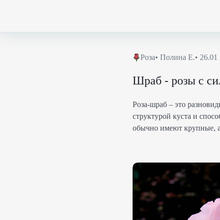
Роза
•
Полина Е.
•
26.01
Шраб - розы с с
Роза-шраб – это разновид
структурой куста и спос
обычно имеют крупные, а