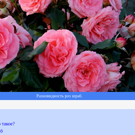
Разновидность роз шраб.
 такое?
аб