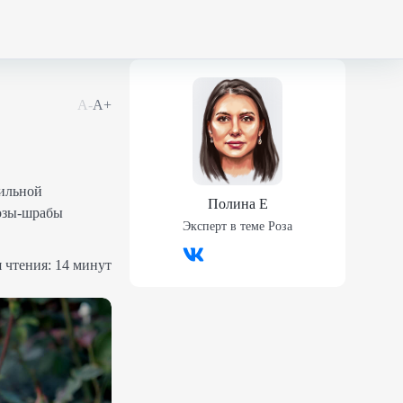
А-
А+
сильной
Полина Е
Розы-шрабы
Эксперт в теме
Роза
 чтения:
14 минут