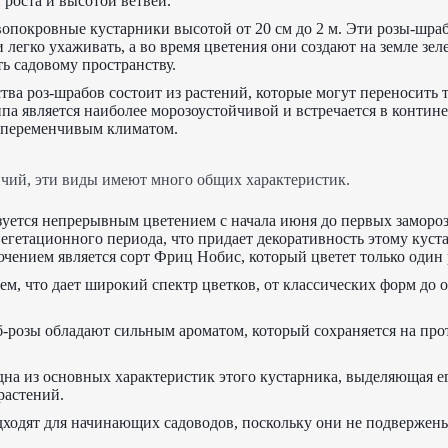
роста и высотой ветвей.
вопокровные кустарники высотой от 20 см до 2 м. Эти розы-шра
 легко ухаживать, а во время цветения они создают на земле зел
ь садовому пространству.
тва роз-шрабов состоит из растений, которые могут переносить 
ппа является наиболее морозоустойчивой и встречается в контин
и переменчивым климатом.
чий, эти виды имеют много общих характеристик.
зуется непрерывным цветением с начала июня до первых заморо
вегетационного периода, что придает декоративность этому куст
ением является сорт Фриц Нобис, который цветет только один 
тем, что дает широкий спектр цветков, от классических форм до
б-розы обладают сильным ароматом, который сохраняется на про
дна из основных характеристик этого кустарника, выделяющая е
растений.
ходят для начинающих садоводов, поскольку они не подвержен