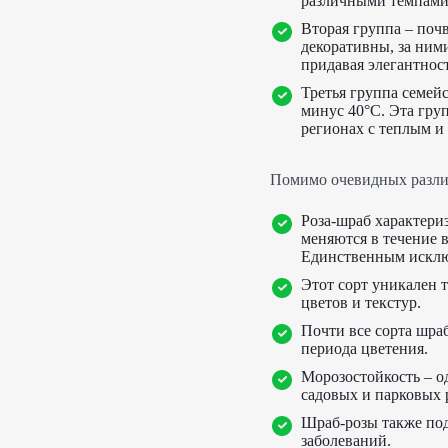
различными темпами 
Вторая группа – поч
декоративны, за ними
придавая элегантност
Третья группа семейс
минус 40°C. Эта гру
регионах с теплым 
Помимо очевидных разли
Роза-шраб характери
меняются в течение 
Единственным исключ
Этот сорт уникален 
цветов и текстур.
Почти все сорта шра
периода цветения.
Морозостойкость – о
садовых и парковых 
Шраб-розы также под
заболеваний.