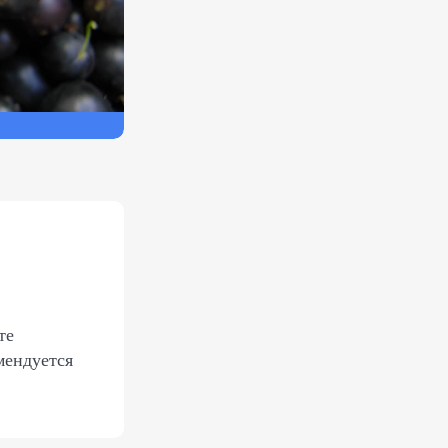
те
мендуется