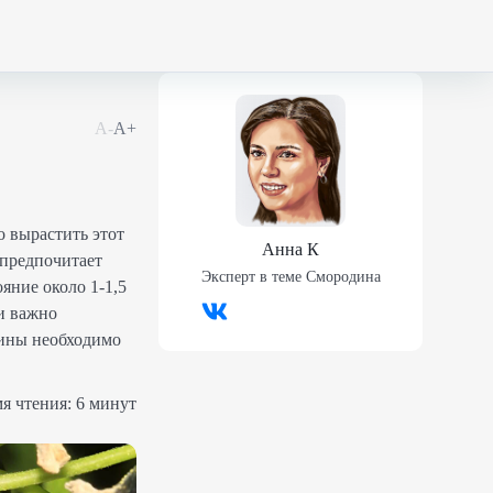
А-
А+
 вырастить этот
Анна К
 предпочитает
Эксперт в теме
Смородина
яние около 1-1,5
и важно
дины необходимо
я чтения:
6 минут