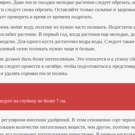
ярно. Даже после посадки молодые растения следует обрезать, ос
еги следует снова обрезать. Оставляйте только сильные и здоровы
дует проверить и время от времени подрезать.
чень любят воду, поэтому их нужно часто поливать. Недостаток
ослабит растение. В первый год, когда растения еще молодые, д
 неделю. Для одного куста достаточно ведра воды. Следует такж
ушливый сезон поливать нужно чаще и больше.
в должен быть более интенсивным. Это относится и к сезону сб
 следует провести в октябре, чтобы подготовиться к предстоящ
и удалять сорняки после полива.
едует на глубину не более 7 см.
о регулярном внесении удобрений. В этом отношении сорт черн
большем количестве питательных веществ, чем другие, поэтому 
ть его полезными питательными веществами. В первые нескольк