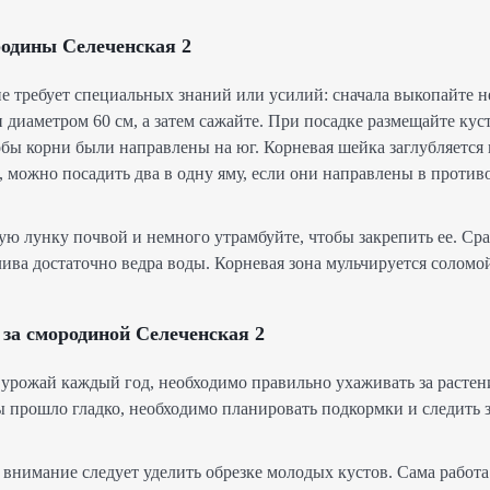
родины Селеченская 2
не требует специальных знаний или усилий: сначала выкопайте 
и диаметром 60 см, а затем сажайте. При посадке размещайте кус
бы корни были направлены на юг. Корневая шейка заглубляется в
, можно посадить два в одну яму, если они направлены в проти
ю лунку почвой и немного утрамбуйте, чтобы закрепить ее. Сра
лива достаточно ведра воды. Корневая зона мульчируется соломо
за смородиной Селеченская 2
урожай каждый год, необходимо правильно ухаживать за расте
прошло гладко, необходимо планировать подкормки и следить з
 внимание следует уделить обрезке молодых кустов. Сама работа