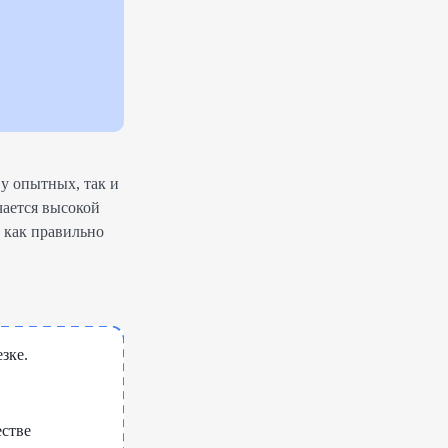
у опытных, так и
чается высокой
 как правильно
зке.
естве