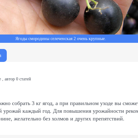
Ягоды смородины селеченская 2 очень крупные.
а
е
,
автор
0
статей
ожно собрать 3 кг ягод, а при правильном уходе вы сможе
й урожай каждый год. Для повышения урожайности реко
внине, желательно без холмов и других препятствий.