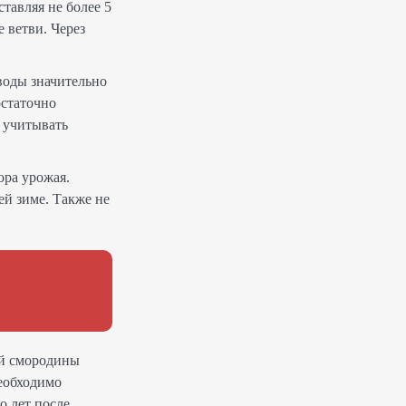
тавляя не более 5
е ветви. Через
 воды значительно
остаточно
е учитывать
ора урожая.
ей зиме. Также не
ой смородины
необходимо
о лет после