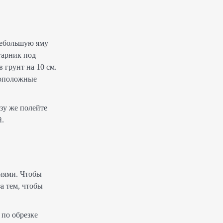
небольшую яму
тарник под
 грунт на 10 см.
воположные
зу же полейте
й.
ниями. Чтобы
а тем, чтобы
 по обрезке