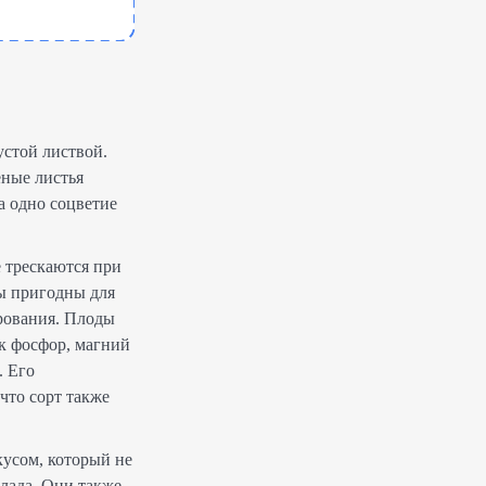
устой листвой.
еные листья
а одно соцветие
е трескаются при
ды пригодны для
ирования. Плоды
к фосфор, магний
. Его
 что сорт также
усом, который не
елада. Они также