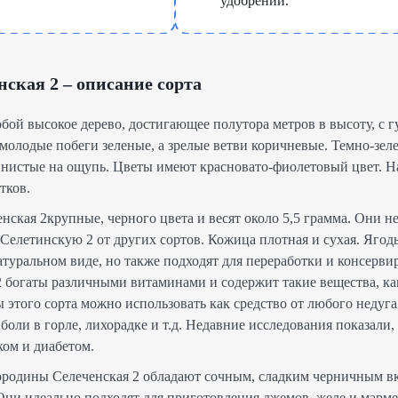
удобрений.
ская 2 – описание сорта
обой высокое дерево, достигающее полутора метров в высоту, с г
 молодые побеги зеленые, а зрелые ветви коричневые. Темно-зел
нистые на ощупь. Цветы имеют красновато-фиолетовый цвет. Н
тков.
ская 2крупные, черного цвета и весят около 5,5 грамма. Они н
 Селетинскую 2 от других сортов. Кожица плотная и сухая. Яго
атуральном виде, но также подходят для переработки и консерв
 богаты различными витаминами и содержит такие вещества, ка
 этого сорта можно использовать как средство от любого недуга
боли в горле, лихорадке и т.д. Недавние исследования показали,
ком и диабетом.
родины Селеченская 2 обладают сочным, сладким черничным вк
 Они идеально подходят для приготовления джемов, желе и марм