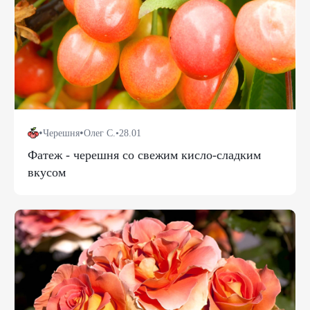
•
•
Черешня
Олег С.
•
28.01
Фатеж - черешня со свежим кисло-сладким
вкусом