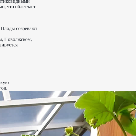
онтиковидными
ю, что облегчает
. Плоды созревают
м, Поволжском,
вируется
окую
год.