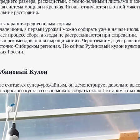
среднего размера, раскидистый, с темно-зелеными листьями и з
ая система мощная и крепкая. Ягоды отличаются плотной мякоть
льние расстояния.
ся к ранне-среднеспелым сортам.
ачале июня, а первый урожай можно собирать уже в начале июля
ет процесс сбора, а ягоды не растрескиваются при созревании.
был рекомендован для выращивания в Черноземном, Центрально
точно-Сибирском регионах. Но сейчас Рубиновый кулон культи
ках России.
Рубиновый Кулон
т не считается супер-урожайным, он демонстрирует довольно выс
 взрослого куста за сезон можно собрать около 1 кг ароматных я