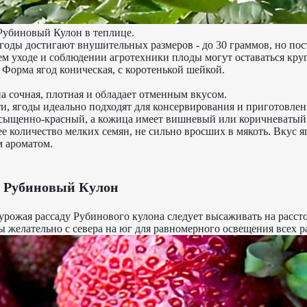
убиновый Кулон в теплице.
годы достигают внушительных размеров - до 30 граммов, но по
м уходе и соблюдении агротехники плоды могут оставаться кр
 Форма ягод коническая, с коротенькой шейкой.
а сочная, плотная и обладает отменным вкусом.
ти, ягоды идеально подходят для консервирования и приготовле
асыщенно-красный, а кожица имеет вишневый или коричневатый 
е количество мелких семян, не сильно вросших в мякоть. Вкус яг
 ароматом.
 Рубиновый Кулон
урожая рассаду Рубинового кулона следует высаживать на расст
ды желательно с севера на юг для равномерного освещения всех р