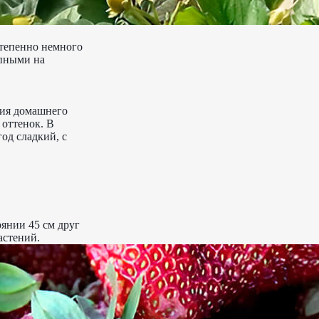
степенно немного
упными на
ния домашнего
оттенок. В
од сладкий, с
оянии 45 см друг
астений.