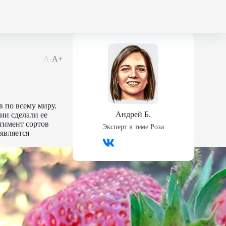
А-
А+
в по всему миру.
Андрей Б.
ии сделали ее
ртимент сортов
Эксперт в теме
Роза
является