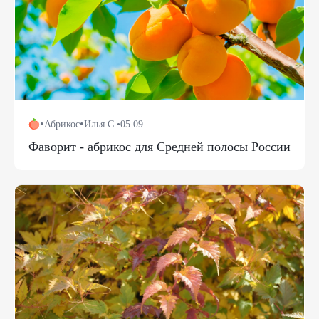
•
•
Абрикос
Илья С.
•
05.09
Фаворит - абрикос для Средней полосы России