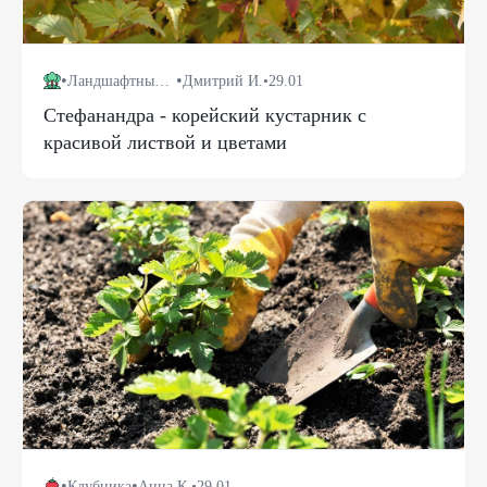
•
•
Ландшафтный дизайн
Дмитрий И.
•
29.01
Стефанандра - корейский кустарник с
красивой листвой и цветами
•
•
Клубника
Анна К.
•
29.01