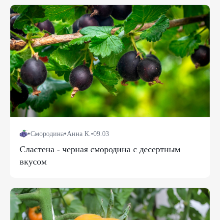
•
•
Смородина
Анна К.
•
09.03
Сластена - черная смородина с десертным
вкусом