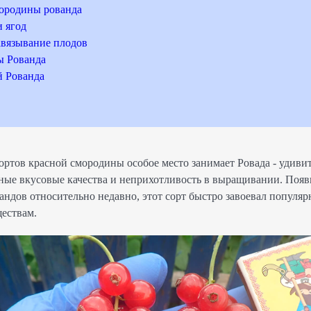
мородины рованда
 ягод
авязывание плодов
ы Рованда
й Рованда
ртов красной смородины особое место занимает Ровада - удиви
ные вкусовые качества и неприхотливость в выращивании. Поя
ндов относительно недавно, этот сорт быстро завоевал популяр
ествам.