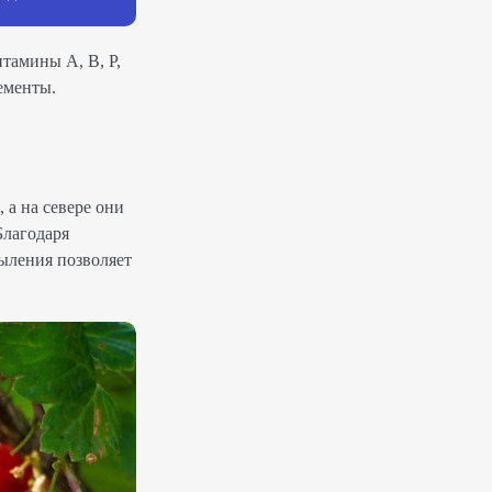
итамины A, B, P,
лементы.
 а на севере они
Благодаря
пыления позволяет