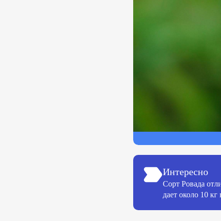
Интересно
Сорт Ровада отл
дает около 10 кг