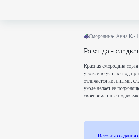
Смородина
•
Анна К.
•
1
Рованда - сладка
Красная смородина сорта
урожаи вкусных ягод при
отличается крупными, сл
уходе делает ее подходя
своевременные подкормки
История создания 