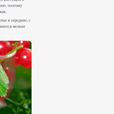
нию, поэтому
жая.
тые в середине, с
имеются мелкие