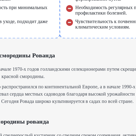
ость при минимальных
Необходимость регулярных 
профилактики болезней.
в уходе, подходит даже
Чувствительность к почвен
климатическим условиям.
 смородины Рованда
начале 1970-х годов голландскими селекционерами путем скрещ
 красной смородины.
распространился по континентальной Европе, а в начале 1990-х
оевал сердца местных садоводов благодаря высокой урожайности
 Сегодня Ровада широко культивируется в садах по всей стране.
мородины рованда
ой среднерослый кустарник со средним сроком созревания, актив