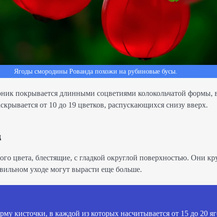
Ягоды смородины Рованда похожи на рубиновые бусы.
рник покрывается длинными соцветиями колокольчатой формы, 
крывается от 10 до 19 цветков, распускающихся снизу вверх.
д
ого цвета, блестящие, с гладкой округлой поверхностью. Они кр
авильном уходе могут вырасти еще больше.
му кисточки, в каждой из которых насчитывается от 15 до 20 яг