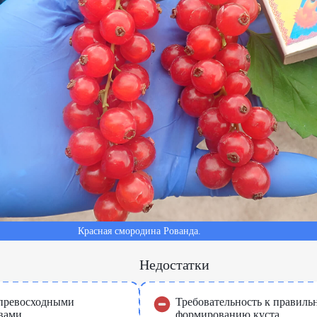
Красная смородина Рованда.
Недостатки
 превосходными
Требовательность к правиль
вами.
формированию куста.