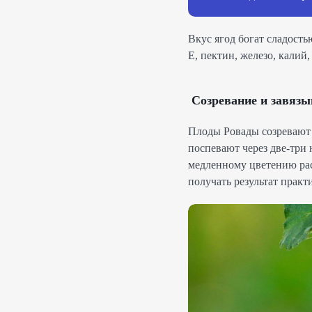
Вкус ягод богат сладость
E, пектин, железо, калий
Созревание и завязы
Плоды Ровады созревают 
поспевают через две-три 
медленному цветению раст
получать результат практ