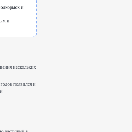
подкормок и
ным и
ивания нескольких
 годов появился и
 и
но растущий в