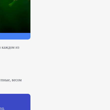
в каждом из
упные, весом
од.