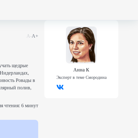
А-
А+
лучать щедрые
Анна К
 Нидерландах,
Эксперт в теме
Смородина
ивость Ровады в
улярный полив,
я чтения:
6 минут