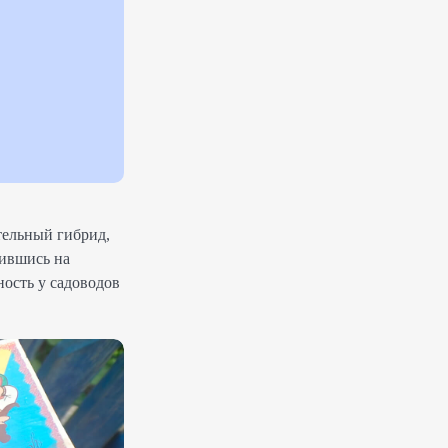
тельный гибрид,
вившись на
ность у садоводов