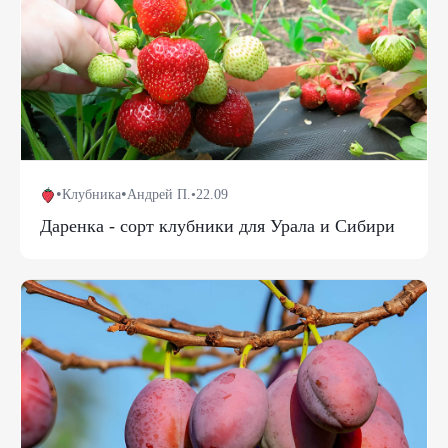
•
•
Клубника
Андрей П.
•
22.09
Даренка - сорт клубники для Урала и Сибири