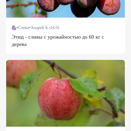
•
•
Слива
Андрей Б.
•
24.01
Этюд - сливы с урожайностью до 60 кг с
дерева