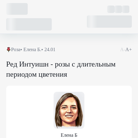
Роза
•
Елена Б.
•
24.01
А-
А+
Ред Интуишн - розы с длительным
периодом цветения
Елена Б