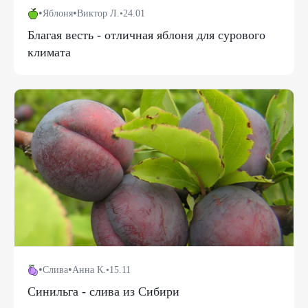
•
•
Яблоня
Виктор Л.
•
24.01
Благая весть - отличная яблоня для сурового
климата
•
•
Слива
Анна К.
•
15.11
Синильга - слива из Сибири