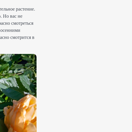
тельное растение.
. Но вас не
расно смотреться
и осенними
асно смотрится в