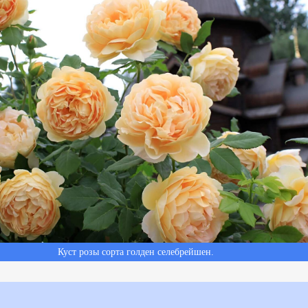
Куст розы сорта голден селебрейшен.