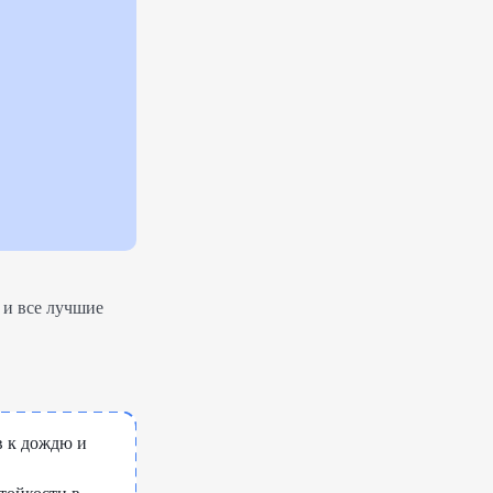
 и все лучшие
в к дождю и