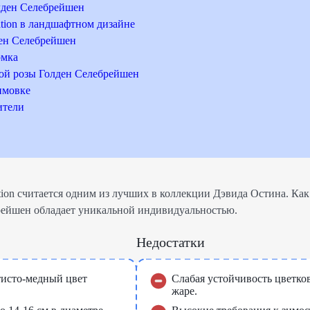
лден Селебрейшен
ation в ландшафтном дизайне
ден Селебрейшен
рмка
ой розы Голден Селебрейшен
имовке
ители
tion считается одним из лучших в коллекции Дэвида Остина. Как
брейшен обладает уникальной индивидуальностью.
Недостатки
исто-медный цвет
Слабая устойчивость цветко
жаре.