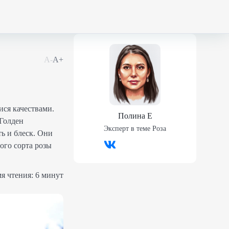
А-
А+
ися качествами.
Полина Е
"Голден
Эксперт в теме
Роза
ь и блеск. Они
ого сорта розы
я чтения:
6 минут