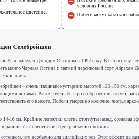
 14-16 см в диаметре.
Высокие требования к зимос
условиях России.
лжительное цветение.
Побеги могут казаться слаб
лден Селебрейшен
tion был выведен Дэвидом Остином в 1992 году. В его основу ле
вета манго Чарльза Остина и мягкий персиковый сорт Абрахам Д
еские цвета.
лебрейшен – очень изящный кустарник высотой 120-150 см, хар
ющими ветвями. Растет очень быстро и образует высокую, раск
ветствовать его высоте. Побеги умеренно колючие, листья ярко-
 14-16 см. Крайние лепестки слегка отогнуты назад, создавая э
 в районе 55-75 лепестков. Центр обычно плоский.
оттенком, что необычно для английских роз. Этот эффект не зам