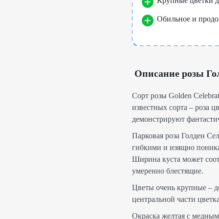
Крупные цветки до
Обильное и продо
Описание розы Го
Сорт розы Golden Celebra
известных сорта – роза ц
демонстрируют фантастич
Парковая роза Голден Се
гибкими и изящно поника
Ширина куста может соот
умеренно блестящие.
Цветы очень крупные – до
центральной части цветка
Окраска желтая с медным 