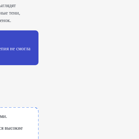
ыглядят
ные тени,
енок.
епия не смогла
ыми.
ся высокие