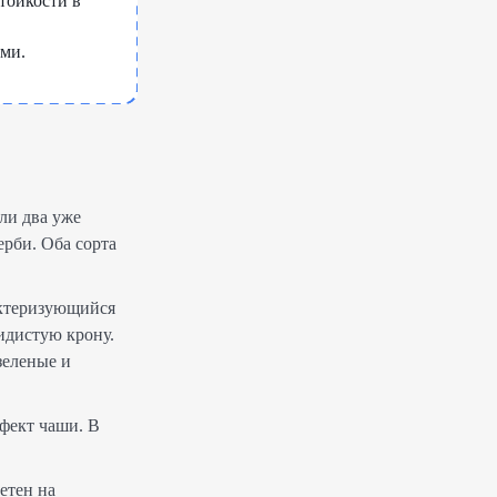
тойкости в
ыми.
гли два уже
ерби. Оба сорта
актеризующийся
идистую крону.
зеленые и
ффект чаши. В
етен на