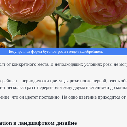
Безупречная форма бутонов розы голден селебрейшен.
сят от конкретного места. В неподходящих условиях розы не мог
лерейшен – периодически цветущая роза: после первой, очень о
тет несколько раз с перерывом между двумя цветениями до конца
ление, что он цветет постоянно. На одно цветение приходится от 
ration в ландшафтном дизайне