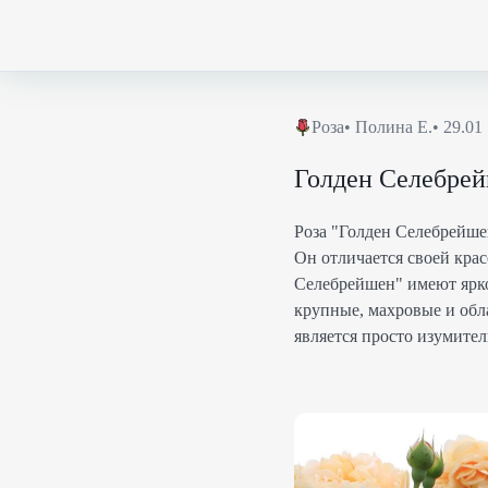
Роза
•
Полина Е.
•
29.01
Голден Селебрей
Роза "Голден Селебрейшен
Он отличается своей кра
Селебрейшен" имеют ярко
крупные, махровые и обл
является просто изумите