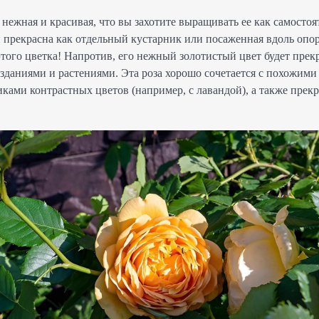
, нежная и красивая, что вы захотите выращивать ее как самостоя
 прекрасна как отдельный кустарник или посаженная вдоль опор
того цветка! Напротив, его нежный золотистый цвет будет прек
зданиями и растениями. Эта роза хорошо сочетается с похожим
ками контрастных цветов (например, с лавандой), а также прекр