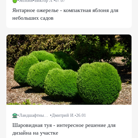
•
•
Яблоня
Виктор Л.
•
07.07
Янтарное ожерелье - компактная яблоня для
небольших садов
•
•
Ландшафтный дизайн
Дмитрий И.
•
26.01
Шаровидная туя - интересное решение для
дизайна на участке