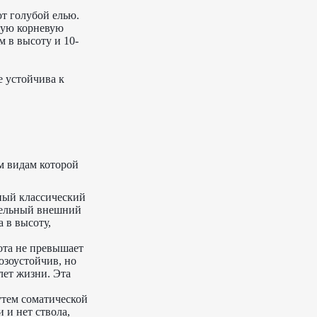
.
ют голубой елью.
стую корневую
м в высоту и 10-
е устойчива к
м видам которой
нный классический
ательный внешний
 в высоту,
ота не превышает
озоустойчив, но
лет жизни. Эта
утем соматической
 и нет ствола,