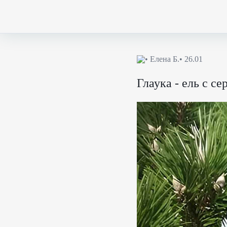
•
Елена Б.
• 26.01
Глаука - ель с с