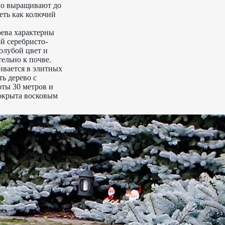
чно выращивают до
деть как колючий
ерева характерны
ой серебристо-
олубой цвет и
тельно к почве.
ивается в элитных
ь дерево с
оты 30 метров и
покрыта восковым