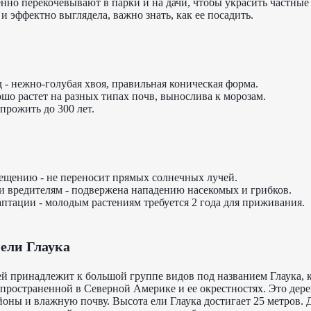
енно перекочевывают в парки и на дачи, чтобы украсить частные
 и эффектно выглядела, важно знать, как ее посадить.
- нежно-голубая хвоя, правильная коническая форма.
шо растет на разных типах почв, вынослива к морозам.
прожить до 300 лет.
вещению - не переносит прямых солнечных лучей.
 и вредителям - подвержена нападению насекомых и грибков.
птации - молодым растениям требуется 2 года для приживания.
ели Глаука
й принадлежит к большой группе видов под названием Глаука, к
спространенной в Северной Америке и ее окрестностях. Это дер
оны и влажную почву. Высота ели Глаука достигает 25 метров. 