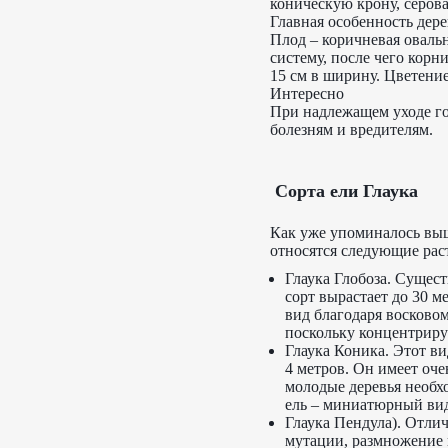
коническую крону, серов
Главная особенность дере
Плод – коричневая оваль
систему, после чего корн
15 см в ширину. Цветени
Интересно
При надлежащем уходе гол
болезням и вредителям.
Сорта ели Глаука
Как уже упоминалось выш
относятся следующие рас
Глаука Глобоза. Сущес
сорт вырастает до 30 м
вид благодаря восковом
поскольку концентриру
Глаука Коника. Этот в
4 метров. Он имеет оч
молодые деревья необх
ель – миниатюрный вид
Глаука Пендула). Отли
мутации, размножение в