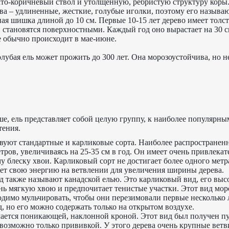
ато-коричневый ствол и утолщенную, ребристую структуру коры
ва – удлиненные, жесткие, голубые иголки, поэтому его называ
ная шишка длиной до 10 см. Первые 10-15 лет дерево имеет тол
и становятся поверхностными. Каждый год оно вырастает на 30 с
е обычно происходит в мае-июне.
убая ель может прожить до 300 лет. Она морозоустойчива, но н
е, ель представляет собой целую группу, к наиболее популярны
тения.
твуют стандартные и карликовые сорта. Наиболее распростране
етров, увеличиваясь на 25-35 см в год. Он имеет очень привлек
у блеску хвои. Карликовый сорт не достигает более одного метра
ет свою энергию на ветвлении для увеличения ширины дерева.
ид также называют канадской елью. Это карликовый вид, его выс
ень мягкую хвою и предпочитает тенистые участки. Этот вид мор
одимо мульчировать, чтобы они перезимовали первые несколько 
, но его можно содержать только на открытом воздухе.
чается поникающей, наклонной кроной. Этот вид был получен п
озможно только прививкой. У этого дерева очень крупные ветви