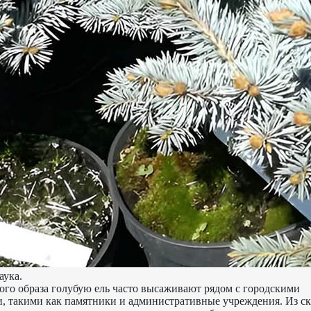
аука.
ного образа голубую ель часто высаживают рядом с городскими
, такими как памятники и административные учреждения. Из ск