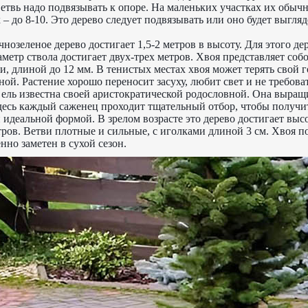
етвь надо подвязывать к опоре. На маленьких участках их обы
х – до 8-10. Это дерево следует подвязывать или оно будет выгля
чнозеленое дерево достигает 1,5-2 метров в высоту. Для этого д
метр ствола достигает двух-трех метров. Хвоя представляет соб
, длиной до 12 мм. В тенистых местах хвоя может терять свой г
ной. Растение хорошо переносит засуху, любит свет и не требова
 ель известна своей аристократической родословной. Она выращ
есь каждый саженец проходит тщательный отбор, чтобы получит
идеальной формой. В зрелом возрасте это дерево достигает выс
тров. Ветви плотные и сильные, с иголками длиной 3 см. Хвоя 
нно заметен в сухой сезон.