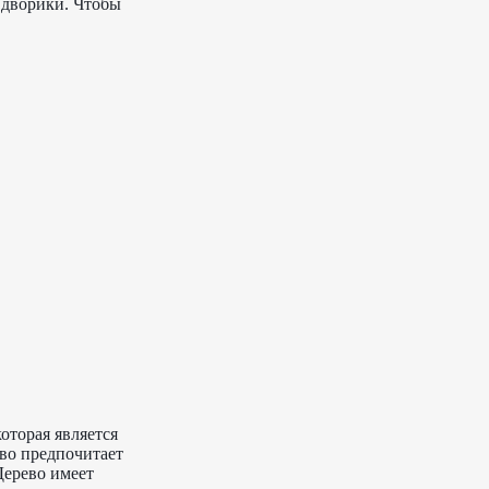
 дворики. Чтобы
оторая является
ево предпочитает
Дерево имеет