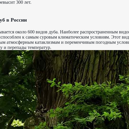
ревысит 300 лет.
уб в России
ывается около 600 видов дуба. Наиболее распространенным видо
способлен к самым суровым климатическим условиям. Этот вид
ным атмосферным катаклизмам и переменчивым погодным услови
у и перепады температур.