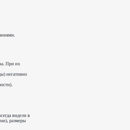
аниями.
ва. При их
ды) негативно
ости).
сегда видели в
сии), размеры