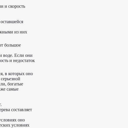
и и скорость
 оставшейся
ажными из них
ют большое
и воде. Если они
ость и недостаток
я, в которых оно
 серьезной
ли, богатые
аже самые
.
ерева составляет
условиях оно
еских условиях