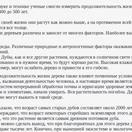
ауке и технике ученые смогли измерить продолжительность жизн
300 до 500 лет.
т своей жизни они растут как можно выше, а на протяжении всей
ся все толще.
 деревьев различна и зависит от многих факторов. Наиболее в
реды. Различные природные и антропогенные факторы оказыва
ений.
 Дубы, как и все другие растения, нуждаются в солнечном свете 
ванно и в нужное время, то будут хорошо расти. Высокая влажн
имер, могут ослабить дерево и привести к его гибели.
родолжительность жизни дерева также влияют почвенные услови
, вызванная деятельностью человека, в настоящее время является
систем непрерывной обработки почвы и ирригации здоровые зем
 и элементами, начали умирать. Вся растительность погибла. Д
е могут выжить в такой среде.
зали, что возраст самых старых дубов составляет около 2000 лет
ерждают, что возраст некоторых старейших экземпляров этого д
я, что это растение является самым древним потомком дуба.
 можно сделать вывод, что при благоприятных для этого дерева 
 даже тысячи лет. Конечно, при нынешней экосистеме и экологич