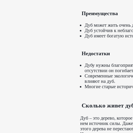
Преимущества
Дуб может жить очень д
Дуб устойчив к неблаг
Дуб имеет богатую ист
Недостатки
Дубу нужны благоприятн
отсутствии он погибает
Современные экологиче
влияют на дуб.
Многие старые историче
Сколько живет ду
Дуб – это дерево, которо
нем источник силы. Даже 
этого дерева не перестают