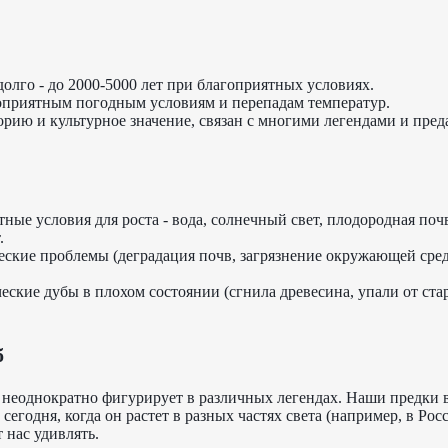
олго - до 2000-5000 лет при благоприятных условиях.
оприятным погодным условиям и перепадам температур.
орию и культурное значение, связан с многими легендами и пред
ые условия для роста - вода, солнечный свет, плодородная поч
.
ские проблемы (деградация почв, загрязнение окружающей сре
ские дубы в плохом состоянии (сгнила древесина, упали от стар
б
е неоднократно фигурирует в различных легендах. Наши предки в
сегодня, когда он растет в разных частях света (например, в Рос
 нас удивлять.