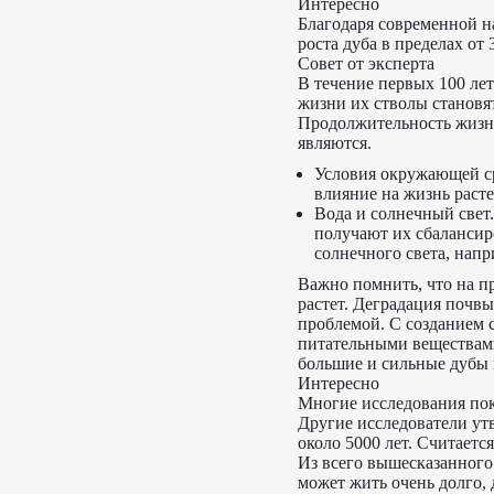
Интересно
Благодаря современной н
роста дуба в пределах от 
Совет от эксперта
В течение первых 100 ле
жизни их стволы становят
Продолжительность жизни
являются.
Условия окружающей с
влияние на жизнь раст
Вода и солнечный свет.
получают их сбалансиро
солнечного света, напр
Важно помнить, что на п
растет. Деградация почвы
проблемой. С созданием 
питательными веществами
большие и сильные дубы н
Интересно
Многие исследования пока
Другие исследователи утв
около 5000 лет. Считаетс
Из всего вышесказанного
может жить очень долго,