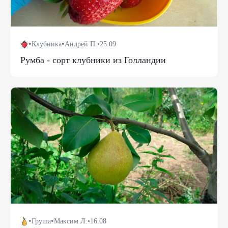
•
•
Клубника
Андрей П.
•
25.09
Румба - сорт клубники из Голландии
•
•
Груша
Максим Л.
•
16.08