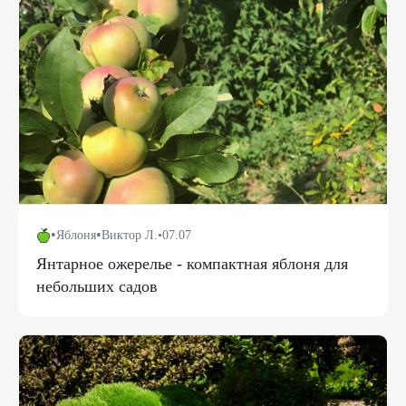
•
•
Яблоня
Виктор Л.
•
07.07
Янтарное ожерелье - компактная яблоня для
небольших садов