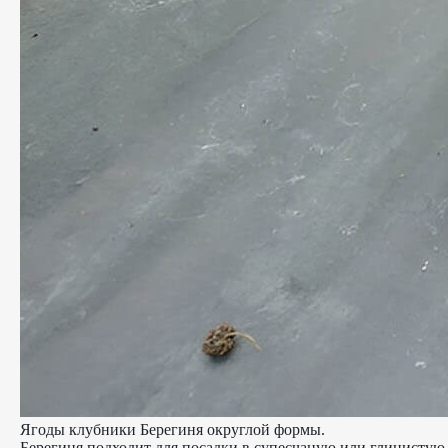
Ягоды клубники Берегиня округлой формы.
Берегиня подходит для посадки в супесчаную или глинистую 