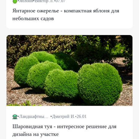
•
•
Яблоня
Виктор Л.
•
07.07
Янтарное ожерелье - компактная яблоня для
небольших садов
•
•
Ландшафтный дизайн
Дмитрий И.
•
26.01
Шаровидная туя - интересное решение для
дизайна на участке