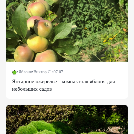
•
•
Яблоня
Виктор Л.
•
07.07
Янтарное ожерелье - компактная яблоня для
небольших садов