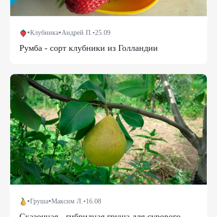
•
•
Клубника
Андрей П.
•
25.09
Румба - сорт клубники из Голландии
•
•
Груша
Максим Л.
•
16.08
Сказочная - гибридная груша для сурового