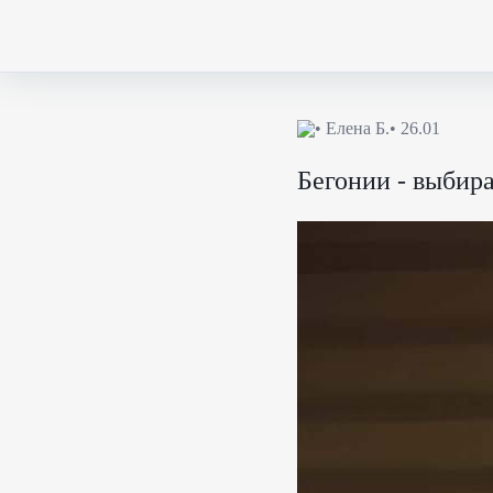
•
Елена Б.
• 26.01
Бегонии - выбир