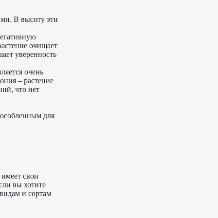
ми. В высоту эти
негативную
растение очищает
шает уверенность
ляется очень
ония – растение
ний, что нет
пособленным для
 имеет свои
сли вы хотите
двидам и сортам