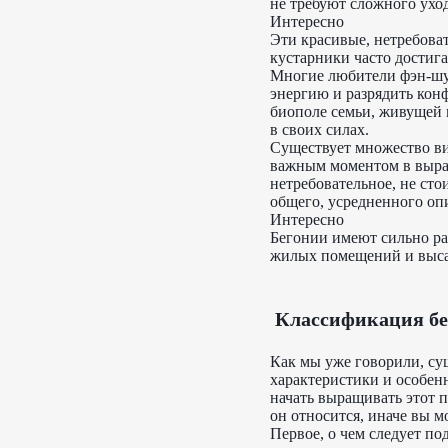
не требуют сложного уход
Интересно
Эти красивые, нетребова
кустарники часто достига
Многие любители фэн-шуй
энергию и разрядить кон
биополе семьи, живущей 
в своих силах.
Существует множество ви
важным моментом в выращ
нетребовательное, не сто
общего, усредненного опи
Интересно
Бегонии имеют сильно ра
жилых помещений и высад
Классификация б
Как мы уже говорили, су
характеристики и особенн
начать выращивать этот 
он относится, иначе вы 
Первое, о чем следует по