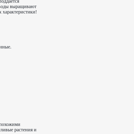
поддается
оводы выращивают
х характеристики!
енные.
и похожими
ливые растения и