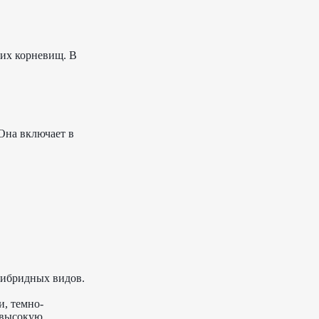
их корневищ. В
Она включает в
гибридных видов.
и, темно-
 высокую