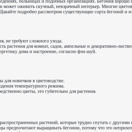
аведениях, больницах и подобных организациях. Бегония хорошо 
и может оживить скучный, невзрачный интерьер. Многие цвет
. Давайте подробно рассмотрим существующие сорта бегоний и и
я, не требуют сложного ухода.
есть растения для комнат, садов, ампельные и декоративно-листв
ргетику дома и настроение, согласно фэн-шуй.
ы для новичков в цветоводстве.
юдения температурного режима.
едственно цветы, это губительно для растения.
 распространенных растений, которые трудно спутать с другим
ды предпочитают выращивать бегонии, потому что это неприхот