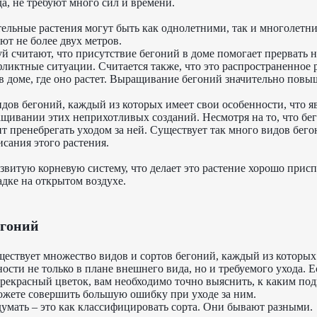
а, не требуют много сил и времени.
тельные растения могут быть как однолетними, так и многолетни
ют не более двух метров.
 считают, что присутствие бегоний в доме помогает прервать 
фликтные ситуации. Считается также, что это распространенное 
в доме, где оно растет. Выращивание бегоний значительно повы
дов бегоний, каждый из которых имеет свои особенности, что яв
ивании этих неприхотливых созданий. Несмотря на то, что бег
ит пренебрегать уходом за ней. Существует так много видов бего
сания этого растения.
звитую корневую систему, что делает это растение хорошо прис
ке на открытом воздухе.
егоний
ществует множество видов и сортов бегоний, каждый из которых
ости не только в плане внешнего вида, но и требуемого ухода. Е
прекрасный цветок, вам необходимо точно выяснить, к каким по
можете совершить большую ошибку при уходе за ним.
думать – это как классифицировать сорта. Они бывают разными.