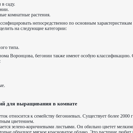
 в саду.
нии.
ые комнатные растения.
ссифицировать непосредственно по основным характеристикам 
зделить на следующие категории:
ого типа.
нома Воронцова, бегонии также имеют особую классификацию. 
:
ые.
ний для выращивания в комнате
еток относится к семейству бегониевых. Существует более 2000 
тным цветением.
чается зелено-коричневыми листьями. Он обильно цветет мелким
торые образуют мягкое красноватое облако. Это растение любит