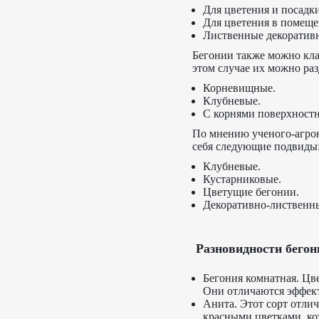
Для цветения и посадки
Для цветения в помеще
Лиственные декоративн
Бегонии также можно кла
этом случае их можно ра
Корневищные.
Клубневые.
С корнями поверхностн
По мнению ученого-агро
себя следующие подвиды
Клубневые.
Кустарниковые.
Цветущие бегонии.
Декоративно-лиственн
Разновидности бего
Бегония комнатная. Цв
Они отличаются эффек
Анита. Этот сорт отли
красными цветками, ко