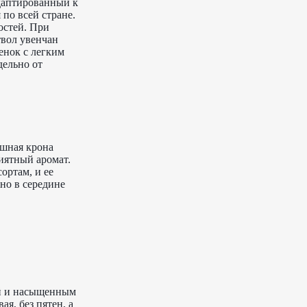
даптированный к
 по всей стране.
остей. При
твол увенчан
енок с легким
дельно от
ышная крона
иятный аромат.
ортам, и ее
но в середине
ой и насыщенным
ая, без пятен, а