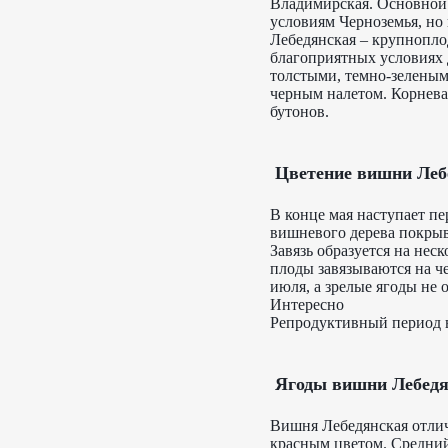
Владимирская. Основной 
условиям Черноземья, но 
Лебедянская – крупнопло
благоприятных условиях 
толстыми, темно-зеленым
черным налетом. Корнева
бутонов.
Цветение вишни Леб
В конце мая наступает пе
вишневого дерева покры
Завязь образуется на нес
плоды завязываются на ч
июля, а зрелые ягоды не 
Интересно
Репродуктивный период в
Ягоды вишни Лебедя
Вишня Лебедянская отли
красным цветом. Средний в