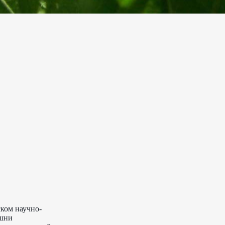
ском научно-
ишни