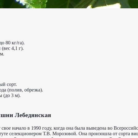
.
о 80 кг/га).
вес 4,1 г).
м.
ый сорт.
да (полив, обрезка).
 (до 3 м).
ишни Лебедянская
свое начало в 1990 году, когда она была выведена во Всероссий
туте селекционером Т.В. Морозовой. Она произошла от сорта в