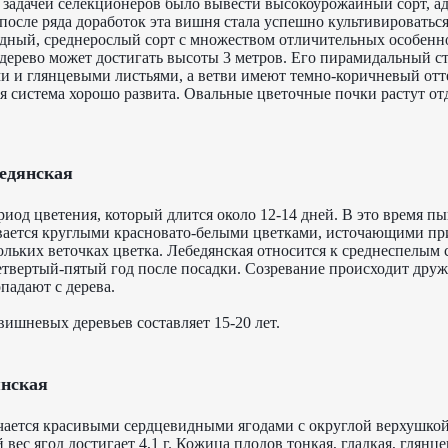
задачей селекционеров было вывести высокоурожайный сорт, а
после ряда доработок эта вишня стала успешно культивироваться
дный, среднерослый сорт с множеством отличительных особенн
дерево может достигать высоты 3 метров. Его пирамидальный с
и и глянцевыми листьями, а ветви имеют темно-коричневый отт
я система хорошо развита. Овальные цветочные почки растут от
едянская
риод цветения, который длится около 12-14 дней. В это время п
вается круглыми красновато-белыми цветками, источающими пр
кольких веточках цветка. Лебедянская относится к среднеспелым с
етвертый-пятый год после посадки. Созревание происходит друж
опадают с дерева.
ишневых деревьев составляет 15-20 лет.
нская
чается красивыми сердцевидными ягодами с округлой верхушк
ес ягод достигает 4,1 г. Кожица плодов тонкая, гладкая, глянцев