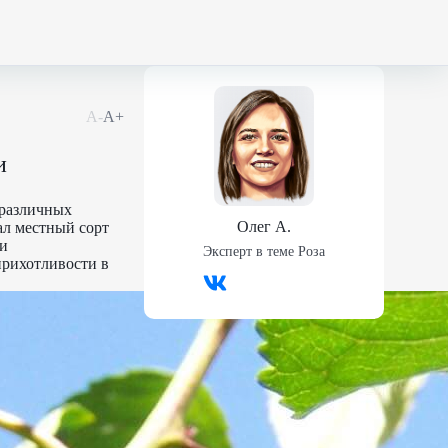
А-
А+
и
 различных
Олег А.
ал местный сорт
ми
Эксперт в теме
Роза
прихотливости в