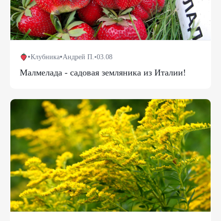
•
•
Клубника
Андрей П.
•
03.08
Малмелада - садовая земляника из Италии!