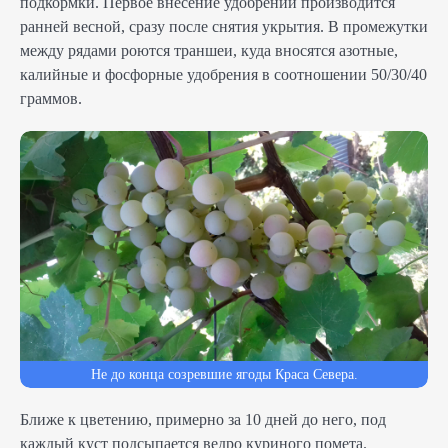
подкормки. Первое внесение удобрений производится
ранней весной, сразу после снятия укрытия. В промежутки
между рядами роются траншеи, куда вносятся азотные,
калийные и фосфорные удобрения в соотношении 50/30/40
граммов.
Не до конца созревшие ягоды Краса Севера.
Ближе к цветению, примерно за 10 дней до него, под
каждый куст подсыпается ведро куриного помета.