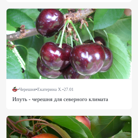
•
•
Черешня
Екатерина Х.
•
27.01
Ипуть - черешня для северного климата