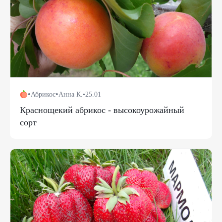
•
•
Абрикос
Анна К.
•
25.01
Краснощекий абрикос - высокоурожайный
сорт