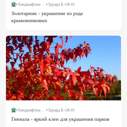
•
•
Ландшафтный дизайн
Эдуард Б.
•
28.01
Золотарник - украшение из рода
крыжовниковых
•
•
Ландшафтный дизайн
Эдуард Б.
•
28.01
Гиннала - яркий клен для украшения парков