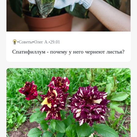
•
•
Советы
Олег А.
•
29.01
Спатифиллум - почему у него чернеют листья?