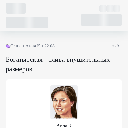
Слива
•
Анна К.
•
22.08
А-
А+
Богатырская - слива внушительных
размеров
Анна К