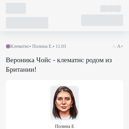
Клематис
•
Полина Е.
•
11.03
А-
А+
Вероника Чойс - клематис родом из
Британии!
Полина Е