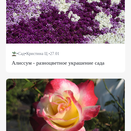
•
•
Сад
Кристина Ц.
•
27.01
Алиссум - разноцветное украшение сада