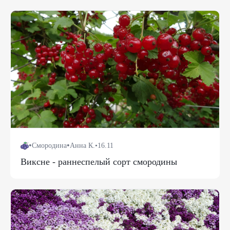
•
•
Смородина
Анна К.
•
16.11
Виксне - раннеспелый сорт смородины