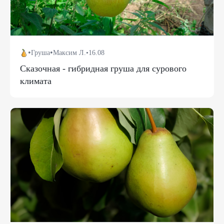
•
•
Груша
Максим Л.
•
16.08
Сказочная - гибридная груша для сурового
климата