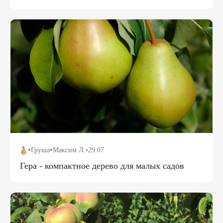
•
•
Груша
Максим Л.
•
29.07
Гера - компактное дерево для малых садов