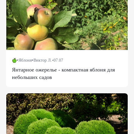
•
•
Яблоня
Виктор Л.
•
07.07
Янтарное ожерелье - компактная яблоня для
небольших садов